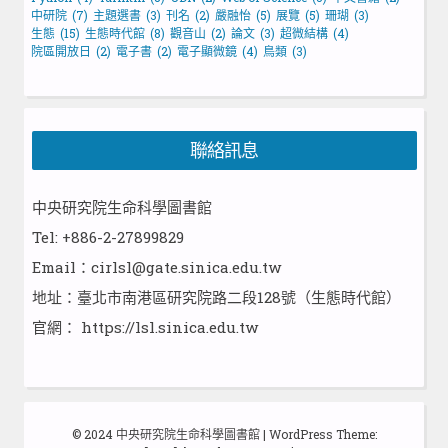
中研院
(7)
主題選書
(3)
刊名
(2)
嚴融怡
(5)
展覽
(5)
珊瑚
(3)
生態
(15)
生態時代館
(8)
觀音山
(2)
論文
(3)
超微結構
(4)
院區開放日
(2)
電子書
(2)
電子顯微鏡
(4)
鳥類
(3)
聯絡訊息
中央研究院生命科學圖書館
Tel: +886-2-27899829
Email：cirlsl@gate.sinica.edu.tw
地址：臺北市南港區研究院路二段128號（生態時代館）
官網：
https://lsl.sinica.edu.tw
© 2024 中央研究院生命科學圖書館
|
WordPress Theme: