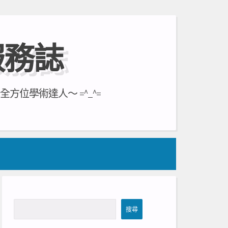
服務誌
位學術達人～ =^_^=
搜
搜尋
尋