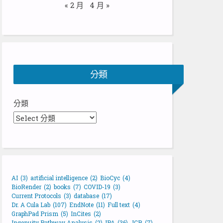
« 2 月
4 月 »
分類
分類
AI
(3)
artificial intelligence
(2)
BioCyc
(4)
BioRender
(2)
books
(7)
COVID-19
(3)
Current Protocols
(3)
database
(17)
Dr. A Cula Lab
(107)
EndNote
(11)
Full text
(4)
GraphPad Prism
(5)
InCites
(2)
Ingenuity Pathway Analysis
(2)
IPA
(36)
JCR
(7)