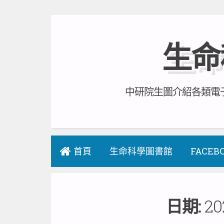
Skip
to
生命
content
中研院生圖介紹各類電子
首頁
生命科學圖書館
FACEB
日期:
20