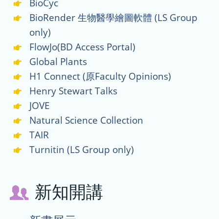
BioCyc
BioRender 生物醫學繪圖軟體 (LS Group
only)
FlowJo(BD Access Portal)
Global Plants
H1 Connect (原Faculty Opinions)
Henry Stewart Talks
JOVE
Natural Science Collection
TAIR
Turnitin (LS Group only)
新知開講