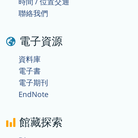
源
時間 / 位置交通
件庫、行事曆、討論、偏好設置)
將於 2026 年 8 月 11 日正式停
速
聯絡我們
止支援。
上
2026-07-29
歡迎報名學術處主辧課程：9/16
手
電子資源
14:00～17:00【SciVal＆InCites
線
資料庫教育訓練：協助定位研究
資料庫
上
亮點】
電子書
影
2026-07-15
新增課程之影音及講義，歡迎線
電子期刊
音
上瀏覽
7/14【生物資訊與數據分析系
EndNote
連
列】Networks and Pathways
結
analysis(In Chinese)
7/7【生物資訊與數據分析系
圖
館藏探索
列】Metabolomics data
片
analysis I & II(In Chinese)