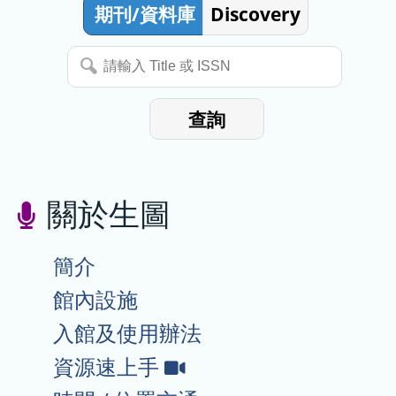
期刊/資料庫
Discovery
organisms(In Chinese)(實體+線
上)
請
8/11【生物資訊與數據分析系
輸
列】Spatial transcriptions II(In
查詢
Chinese)(實體+線上)
入
2026-08-04
《Web of Science Research
Title
:::
Assistant》自即日起開通試用至
關於生圖
或
2026/9/2止。
ISSN
2026-08-03
〔生圖推廣誌〕環境劇變下的生
簡介
存之道：IPA助演化學家鑑定加
館內設施
拿大底鱂的高效能調控網路
入館及使用辦法
2026-08-01
Turnitin教師帳號中課程的部分
資
資源速上手
功能 (課程摘要、學習分析、文