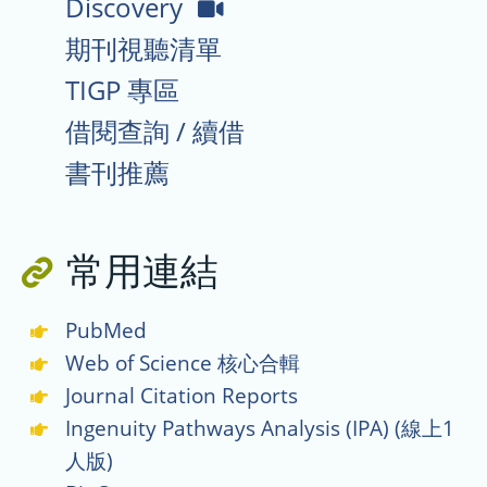
Discovery
Discovery
6/30【生物資訊與數據分析系
線
期刊視聽清單
列】Annotation and
enrichment analysis(In
上
TIGP 專區
Chinese)
影
借閱查詢 / 續借
6/25【生圖資源系列】EndNote
音
書刊推薦
2025 核心功能 (Windows &
Mac)(In English)
連
結
2026-06-15
「臺灣學術電子書暨資料庫聯
常用連結
盟」115 年電子書
圖
PDA（Patron-Driven
PubMed
片
Acquisitions）試用，即日起至
Web of Science 核心合輯
2026/12/31 日止
Journal Citation Reports
Ingenuity Pathways Analysis (IPA) (線上1
人版)