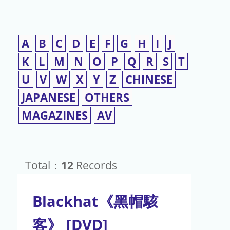
A
B
C
D
E
F
G
H
I
J
K
L
M
N
O
P
Q
R
S
T
U
V
W
X
Y
Z
CHINESE
JAPANESE
OTHERS
MAGAZINES
AV
Total：
12
Records
Blackhat《黑帽駭
客》 [DVD]