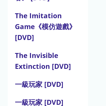
The Imitation
Game《模仿遊戲》
[DVD]
The Invisible
Extinction [DVD]
一級玩家 [DVD]
一級玩家 [DVD]