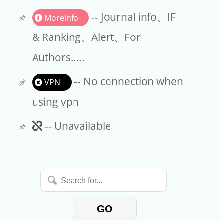
Request a Purchase
-- Journal info、IF
Moreinfo
& Ranking、Alert、For
Authors.....
-- No connection when
VPN
using vpn
Unavailable
-- Unavailable
Search
for...
GO