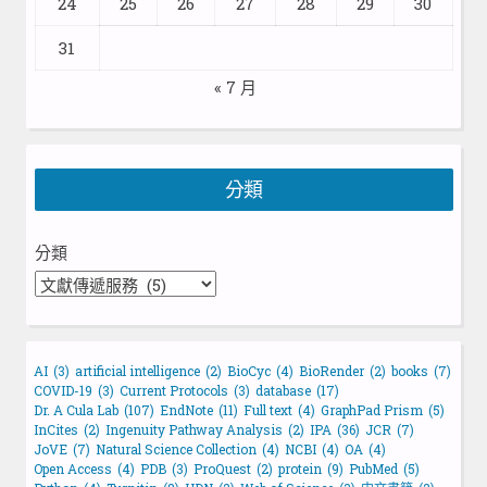
24
25
26
27
28
29
30
31
« 7 月
分類
分類
AI
(3)
artificial intelligence
(2)
BioCyc
(4)
BioRender
(2)
books
(7)
COVID-19
(3)
Current Protocols
(3)
database
(17)
Dr. A Cula Lab
(107)
EndNote
(11)
Full text
(4)
GraphPad Prism
(5)
InCites
(2)
Ingenuity Pathway Analysis
(2)
IPA
(36)
JCR
(7)
JoVE
(7)
Natural Science Collection
(4)
NCBI
(4)
OA
(4)
Open Access
(4)
PDB
(3)
ProQuest
(2)
protein
(9)
PubMed
(5)