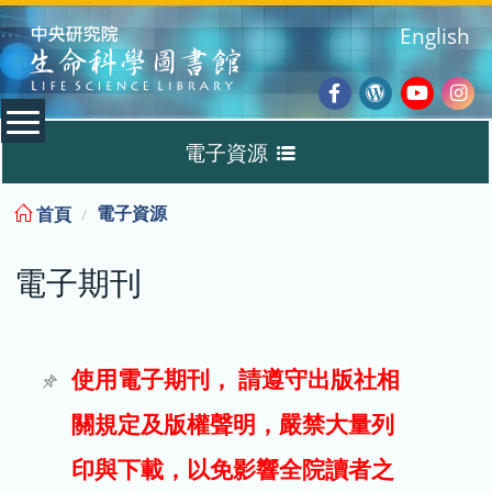
:::
English
Facebook
Wordpres
Youtub
Ins
電子資源
Blog
:::
電子資源
首頁
資料庫
電子期刊
電子書
電子期刊
使用電子期刊， 請遵守出版社相
關規定及版權聲明，嚴禁大量列
試用
印與下載，以免影響全院讀者之