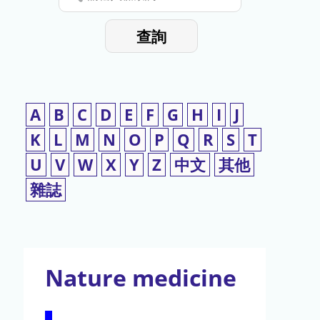
停
輸
入
使
查詢
檢
用
索
詞
A
B
C
D
E
F
G
H
I
J
K
L
M
N
O
P
Q
R
S
T
U
V
W
X
Y
Z
中文
其他
雜誌
Nature medicine