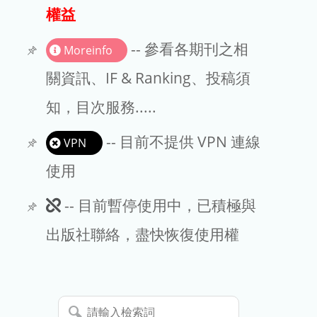
出版商
權益
版權聲明
-- 參看各期刊之相
Moreinfo
文章處理費
關資訊、IF & Ranking、投稿須
知，目次服務.....
EndNote
-- 目前不提供 VPN 連線
VPN
使用
此
-- 目前暫停使用中，已積極與
期
出版社聯絡，盡快恢復使用權
刊
暫
請