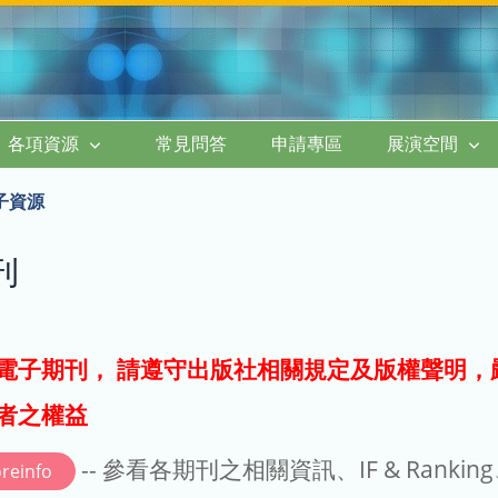
各項資源
常見問答
申請專區
展演空間
子資源
刊
電子期刊， 請遵守出版社相關規定及版權聲明，
者之權益
-- 參看各期刊之相關資訊、IF & Rankin
reinfo