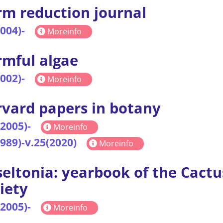
m reduction journal
2004)-
Moreinfo
mful algae
2002)-
Moreinfo
vard papers in botany
(2005)-
Moreinfo
1989)-v.25(2020)
Moreinfo
eltonia: yearbook of the Cactu
iety
(2005)-
Moreinfo