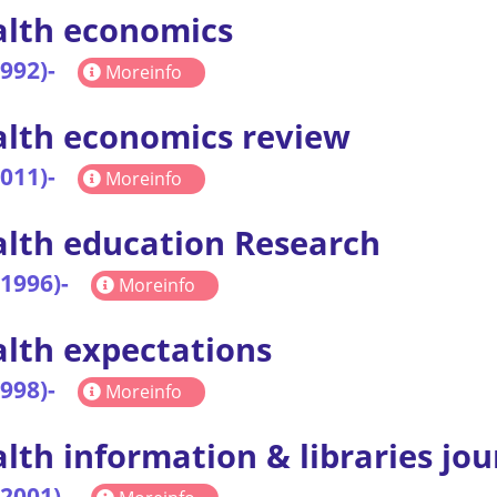
lth economics
1992)-
Moreinfo
lth economics review
2011)-
Moreinfo
lth education Research
(1996)-
Moreinfo
lth expectations
1998)-
Moreinfo
lth information & libraries jou
(2001)-