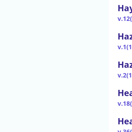
Hay
v.12
Ha
v.1(
Haz
v.2(
He
v.18
Hea
v.36