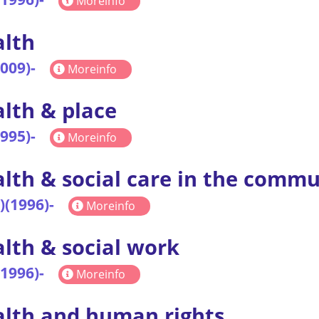
Moreinfo
lth
2009)-
Moreinfo
lth & place
1995)-
Moreinfo
lth & social care in the commu
)(1996)-
Moreinfo
lth & social work
(1996)-
Moreinfo
lth and human rights