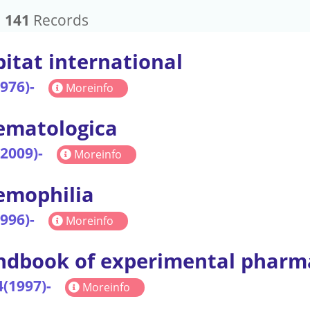
：
141
Records
itat international
1976)-
Moreinfo
ematologica
(2009)-
Moreinfo
emophilia
1996)-
Moreinfo
dbook of experimental pharm
4(1997)-
Moreinfo