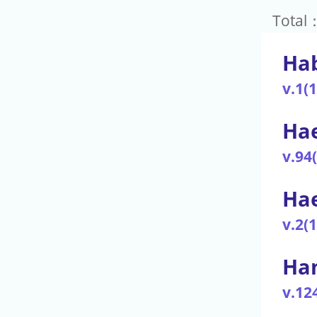
Total
Hab
v.1(
Ha
v.94
Ha
v.2(
Han
v.12