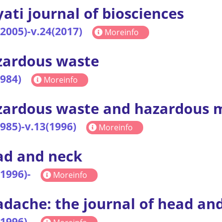
ati journal of biosciences
(2005)-v.24(2017)
Moreinfo
zardous waste
1984)
Moreinfo
ardous waste and hazardous m
1985)-v.13(1996)
Moreinfo
ad and neck
(1996)-
Moreinfo
dache: the journal of head and
(1996)-