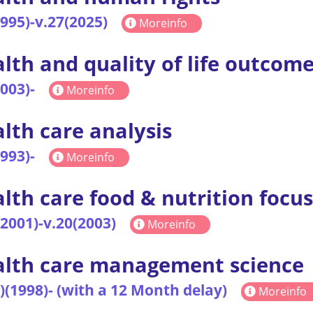
1995)-v.27(2025)
Moreinfo
lth and quality of life outcom
2003)-
Moreinfo
lth care analysis
1993)-
Moreinfo
lth care food & nutrition focus
(2001)-v.20(2003)
Moreinfo
lth care management science
2)(1998)- (with a 12 Month delay)
Moreinfo