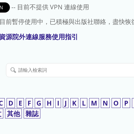
-- 目前不提供 VPN 連線使用
N
- 目前暫停使用中，已積極與出版社聯絡，盡快恢
資源院外連線服務使用指引
請
輸
入
檢
索
C
D
E
F
G
H
I
J
K
L
M
N
O
P
詞
文
其他
雜誌