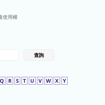
復使用權
查詢
Q
R
S
T
U
V
W
X
Y