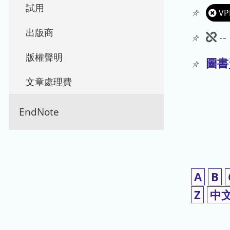
試用
VP
出版商
此
-
期
版權聲明
圖書
刊
文章處理費
暫
EndNote
停
使
用
A
B
Z
中