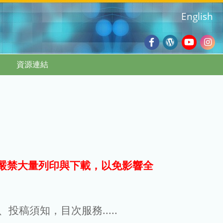
English
Facebook
Wordpres
Youtub
Ins
資源連結
Blog
:::
嚴禁大量列印與下載，以免影響全
g、投稿須知，目次服務.....