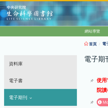
:::
網站導覽
電
首頁
電子期
資料庫
使用
電子書
院讀
電子期刊
Mo