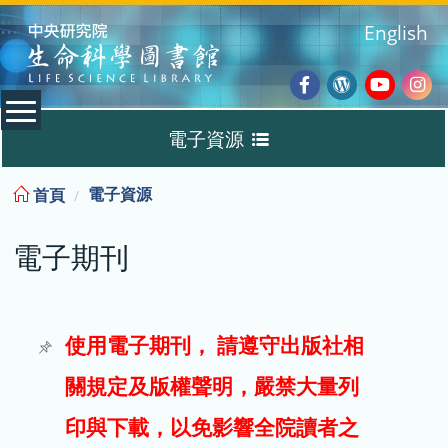
:::
English
Facebook
Wordpres
Youtub
Ins
電子資源
Blog
:::
電子資源
首頁
資料庫
電子期刊
電子書
電子期刊
使用電子期刊， 請遵守出版社相
關規定及版權聲明，嚴禁大量列
試用
印與下載，以免影響全院讀者之