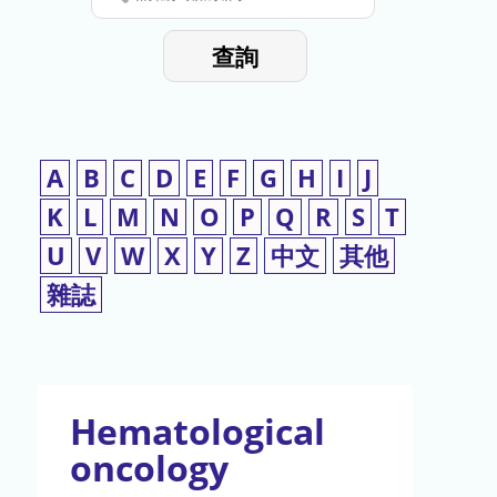
停
輸
入
使
查詢
檢
用
索
詞
A
B
C
D
E
F
G
H
I
J
K
L
M
N
O
P
Q
R
S
T
U
V
W
X
Y
Z
中文
其他
雜誌
Hematological
oncology