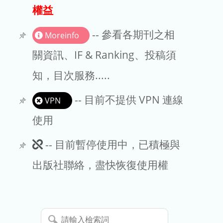
出版商
權益
版權聲明
-- 參看各期刊之相
Moreinfo
文章處理費
關資訊、IF & Ranking、投稿須
知，目次服務.....
EndNote
-- 目前不提供 VPN 連線
VPN
使用
此
-- 目前暫停使用中，已積極與
期
出版社聯絡，盡快恢復使用權
刊
暫
請