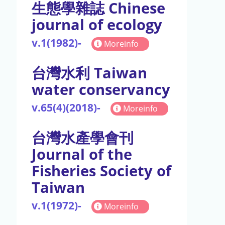
生態學雜誌 Chinese
journal of ecology
v.1(1982)-
Moreinfo
台灣水利 Taiwan
water conservancy
v.65(4)(2018)-
Moreinfo
台灣水產學會刊
Journal of the
Fisheries Society of
Taiwan
v.1(1972)-
Moreinfo