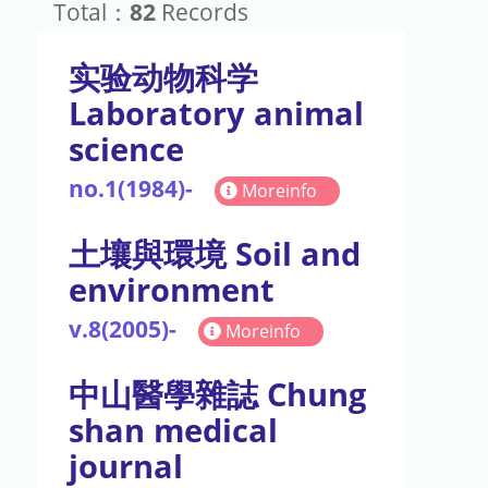
Total：
82
Records
实验动物科学
Laboratory animal
science
no.1(1984)-
Moreinfo
土壤與環境 Soil and
environment
v.8(2005)-
Moreinfo
中山醫學雜誌 Chung
shan medical
journal