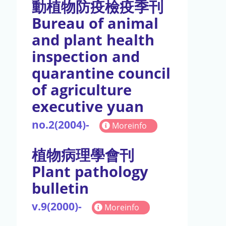
動植物防疫檢疫季刊
Bureau of animal
and plant health
inspection and
quarantine council
of agriculture
executive yuan
no.2(2004)-
Moreinfo
植物病理學會刊
Plant pathology
bulletin
v.9(2000)-
Moreinfo