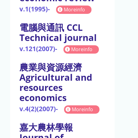
v.1(1995)-
Moreinfo
電腦與通訊 CCL
Technical journal
v.121(2007)-
Moreinfo
農業與資源經濟
Agricultural and
resources
economics
v.4(2)(2007)-
Moreinfo
嘉大農林學報
Journal of