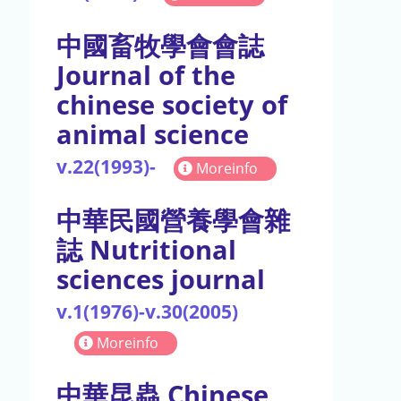
中國畜牧學會會誌
Journal of the
chinese society of
animal science
v.22(1993)-
Moreinfo
中華民國營養學會雜
誌 Nutritional
sciences journal
v.1(1976)-v.30(2005)
Moreinfo
中華昆蟲 Chinese