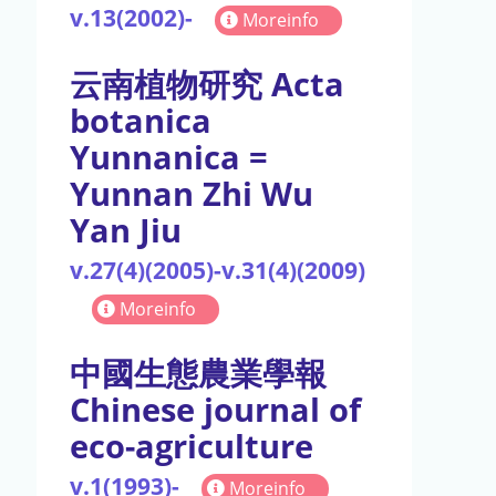
v.13(2002)-
Moreinfo
云南植物研究 Acta
botanica
Yunnanica =
Yunnan Zhi Wu
Yan Jiu
v.27(4)(2005)-v.31(4)(2009)
Moreinfo
中國生態農業學報
Chinese journal of
eco-agriculture
v.1(1993)-
Moreinfo