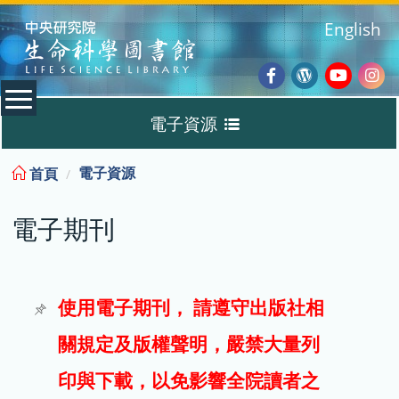
:::
English
Facebook
Wordpres
Youtub
Ins
電子資源
Blog
:::
電子資源
首頁
資料庫
電子期刊
電子書
電子期刊
使用電子期刊， 請遵守出版社相
關規定及版權聲明，嚴禁大量列
試用
印與下載，以免影響全院讀者之