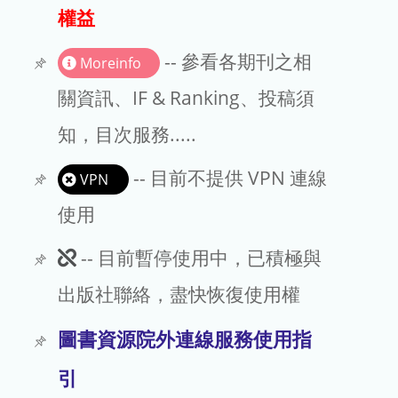
出版商
權益
版權聲明
-- 參看各期刊之相
Moreinfo
文章處理費
關資訊、IF & Ranking、投稿須
知，目次服務.....
EndNote
-- 目前不提供 VPN 連線
VPN
使用
此
-- 目前暫停使用中，已積極與
期
出版社聯絡，盡快恢復使用權
刊
圖書資源院外連線服務使用指
暫
引