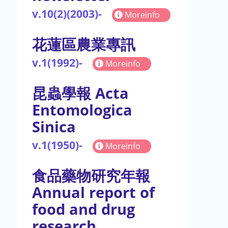
v.10(2)(2003)-
Moreinfo
花蓮區農業專訊
v.1(1992)-
Moreinfo
昆蟲學報 Acta
Entomologica
Sinica
v.1(1950)-
Moreinfo
食品藥物研究年報
Annual report of
food and drug
research