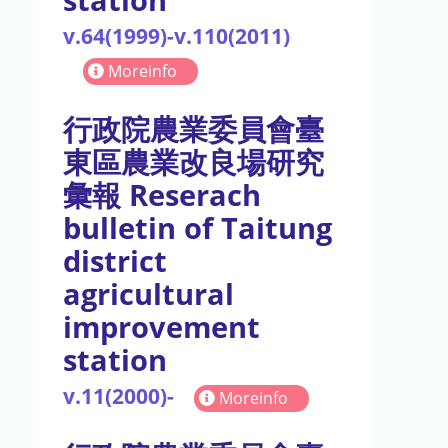
v.64(1999)-v.110(2011)
Moreinfo
行政院農業委員會臺
東區農業改良場研究
彙報 Reserach
bulletin of Taitung
district
agricultural
improvement
station
v.11(2000)-
Moreinfo