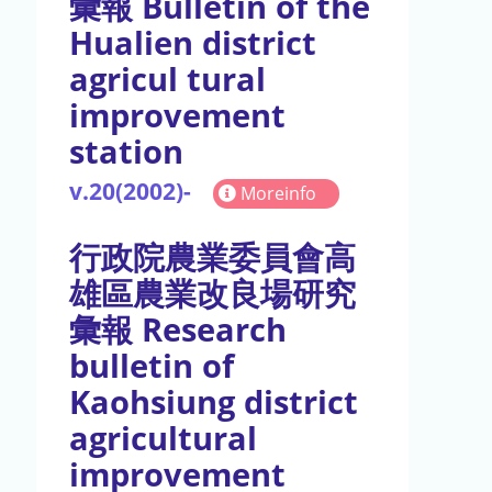
彙報 Bulletin of the
Hualien district
agricul tural
improvement
station
v.20(2002)-
Moreinfo
行政院農業委員會高
雄區農業改良場研究
彙報 Research
bulletin of
Kaohsiung district
agricultural
improvement