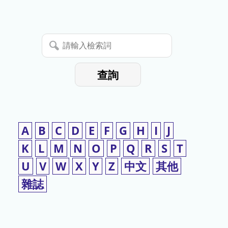
停
使
請
用
輸
入
查詢
檢
索
詞
A
B
C
D
E
F
G
H
I
J
K
L
M
N
O
P
Q
R
S
T
U
V
W
X
Y
Z
中文
其他
雜誌