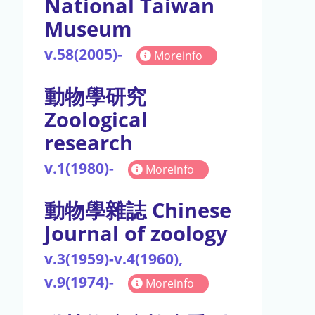
National Taiwan
Museum
v.58(2005)-
Moreinfo
動物學研究
Zoological
research
v.1(1980)-
Moreinfo
動物學雜誌 Chinese
Journal of zoology
v.3(1959)-v.4(1960),
v.9(1974)-
Moreinfo