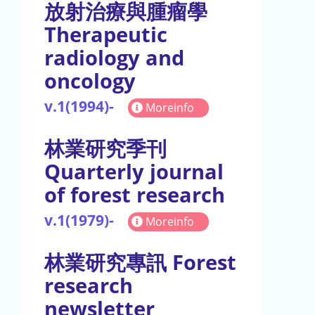
放射治療與腫瘤學
Therapeutic
radiology and
oncology
v.1(1994)-
Moreinfo
林業研究季刊
Quarterly journal
of forest research
v.1(1979)-
Moreinfo
林業研究專訊 Forest
research
newsletter