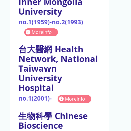
Inner Mongolia
University
no.1(1959)-no.2(1993)
Moreinfo
台大醫網 Health
Network, National
Taiwawn
University
Hospital
no.1(2001)-
Moreinfo
生物科學 Chinese
Bioscience