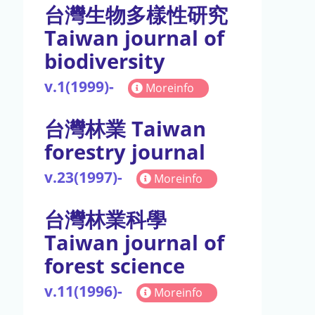
台灣生物多樣性研究
Taiwan journal of
biodiversity
v.1(1999)-
Moreinfo
台灣林業 Taiwan
forestry journal
v.23(1997)-
Moreinfo
台灣林業科學
Taiwan journal of
forest science
v.11(1996)-
Moreinfo