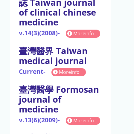
誌 Taiwan journal
of clinical chinese
medicine
v.14(3)(2008)-
Moreinfo
臺灣醫界 Taiwan
medical journal
Current-
Moreinfo
臺灣醫學 Formosan
journal of
medicine
v.13(6)(2009)-
Moreinfo