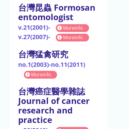
台灣昆蟲 Formosan
entomologist
v.21(2001)-
Moreinfo
v.27(2007)-
Moreinfo
台灣猛禽研究
no.1(2003)-no.11(2011)
Moreinfo
台灣癌症醫學雜誌
Journal of cancer
research and
practice