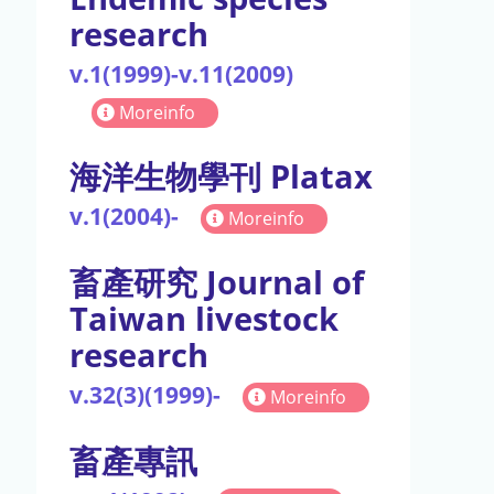
research
v.1(1999)-v.11(2009)
Moreinfo
海洋生物學刊 Platax
v.1(2004)-
Moreinfo
畜產研究 Journal of
Taiwan livestock
research
v.32(3)(1999)-
Moreinfo
畜產專訊