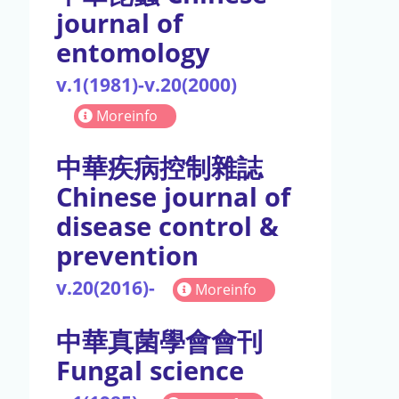
journal of
entomology
v.1(1981)-v.20(2000)
Moreinfo
中華疾病控制雜誌
Chinese journal of
disease control &
prevention
v.20(2016)-
Moreinfo
中華真菌學會會刊
Fungal science