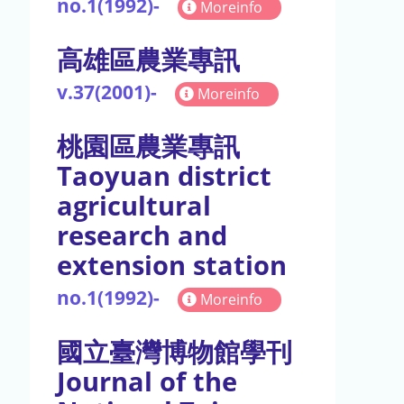
no.1(1992)-
Moreinfo
高雄區農業專訊
v.37(2001)-
Moreinfo
桃園區農業專訊
Taoyuan district
agricultural
research and
extension station
no.1(1992)-
Moreinfo
國立臺灣博物館學刊
Journal of the