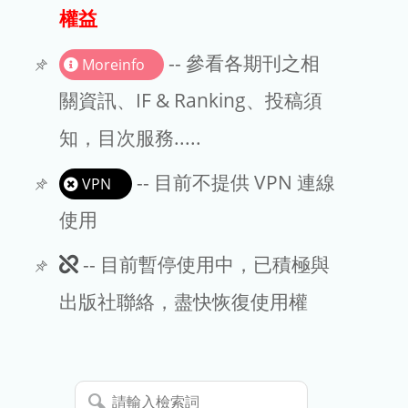
出版商
權益
版權聲明
-- 參看各期刊之相
Moreinfo
文章處理費
關資訊、IF & Ranking、投稿須
知，目次服務.....
EndNote
-- 目前不提供 VPN 連線
VPN
使用
此
-- 目前暫停使用中，已積極與
期
出版社聯絡，盡快恢復使用權
刊
暫
請