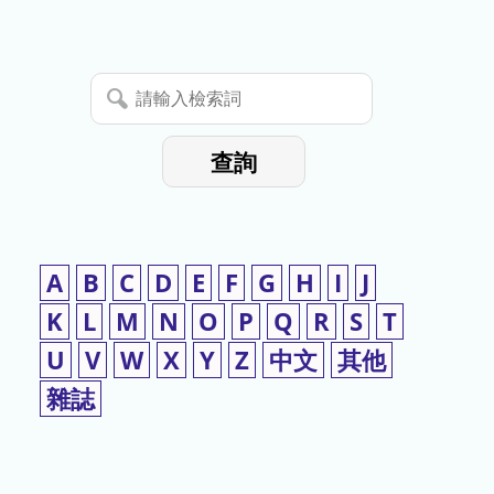
停
使
請
用
輸
入
查詢
檢
索
詞
A
B
C
D
E
F
G
H
I
J
K
L
M
N
O
P
Q
R
S
T
U
V
W
X
Y
Z
中文
其他
雜誌