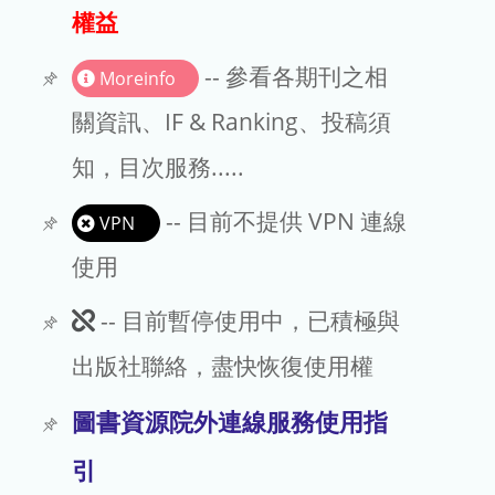
出版商
權益
版權聲明
-- 參看各期刊之相
Moreinfo
文章處理費
關資訊、IF & Ranking、投稿須
知，目次服務.....
EndNote
-- 目前不提供 VPN 連線
VPN
使用
此
-- 目前暫停使用中，已積極與
期
出版社聯絡，盡快恢復使用權
刊
圖書資源院外連線服務使用指
暫
引