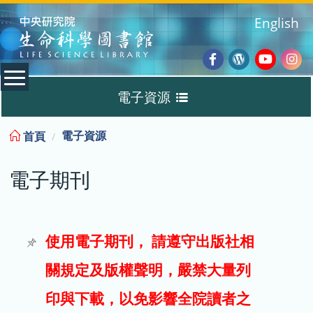
:::
English
Facebook
Wordpres
Youtub
Ins
電子資源
Blog
:::
電子資源
首頁
資料庫
電子期刊
電子書
電子期刊
使用電子期刊， 請遵守出版社相
關規定及版權聲明，嚴禁大量列
試用
印與下載，以免影響全院讀者之