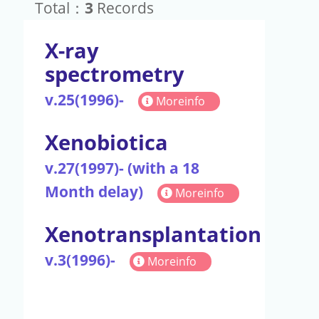
Total：
3
Records
X-ray
spectrometry
v.25(1996)-
Moreinfo
Xenobiotica
v.27(1997)- (with a 18
Month delay)
Moreinfo
Xenotransplantation
v.3(1996)-
Moreinfo