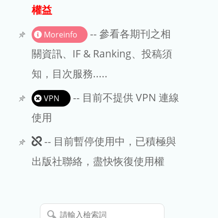
出版商
權益
版權聲明
-- 參看各期刊之相
Moreinfo
文章處理費
關資訊、IF & Ranking、投稿須
知，目次服務.....
EndNote
-- 目前不提供 VPN 連線
VPN
使用
此
-- 目前暫停使用中，已積極與
期
出版社聯絡，盡快恢復使用權
刊
暫
請