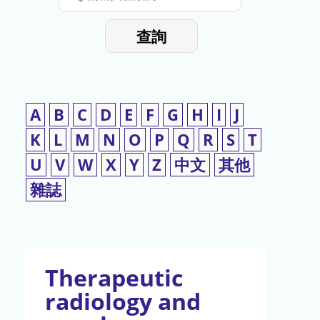
停
輸
入
使
查詢
檢
用
索
詞
A
B
C
D
E
F
G
H
I
J
K
L
M
N
O
P
Q
R
S
T
U
V
W
X
Y
Z
中文
其他
雜誌
Therapeutic
radiology and