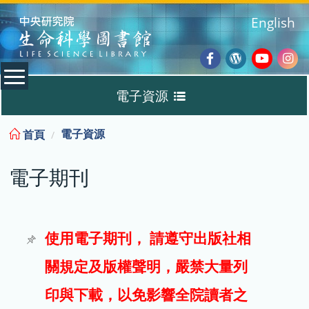
:::
English
Facebook
Wordpres
Youtub
Ins
電子資源
Blog
:::
電子資源
首頁
資料庫
電子期刊
電子書
電子期刊
使用電子期刊， 請遵守出版社相
關規定及版權聲明，嚴禁大量列
試用
印與下載，以免影響全院讀者之