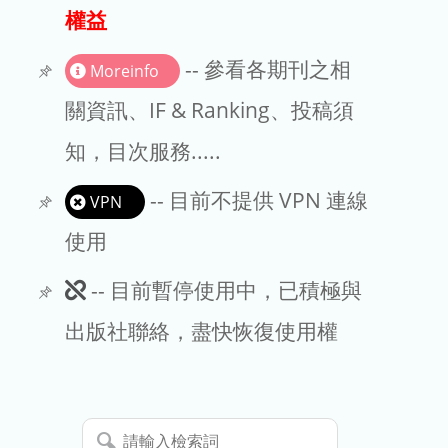
出版商
權益
版權聲明
-- 參看各期刊之相
Moreinfo
文章處理費
關資訊、IF & Ranking、投稿須
知，目次服務.....
EndNote
-- 目前不提供 VPN 連線
VPN
使用
此
-- 目前暫停使用中，已積極與
期
出版社聯絡，盡快恢復使用權
刊
暫
請