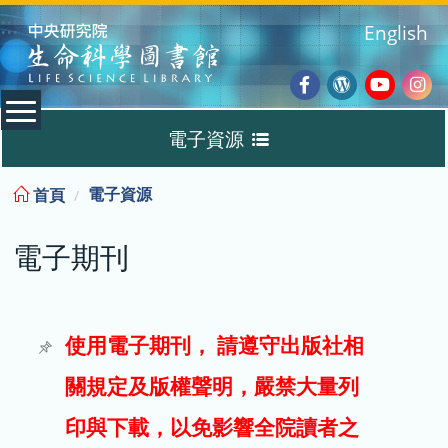
:::
English
Facebook
Wordpres
Youtub
Ins
電子資源
Blog
:::
電子資源
首頁
資料庫
電子期刊
電子書
電子期刊
使用電子期刊， 請遵守出版社相
關規定及版權聲明，嚴禁大量列
試用
印與下載，以免影響全院讀者之