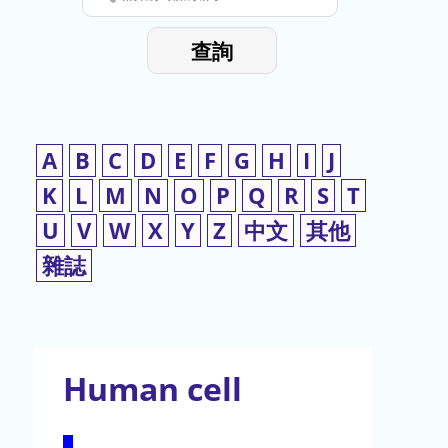
停
輸
入
使
查詢
檢
用
索
詞
A
B
C
D
E
F
G
H
I
J
K
L
M
N
O
P
Q
R
S
T
U
V
W
X
Y
Z
中文
其他
雜誌
Human cell