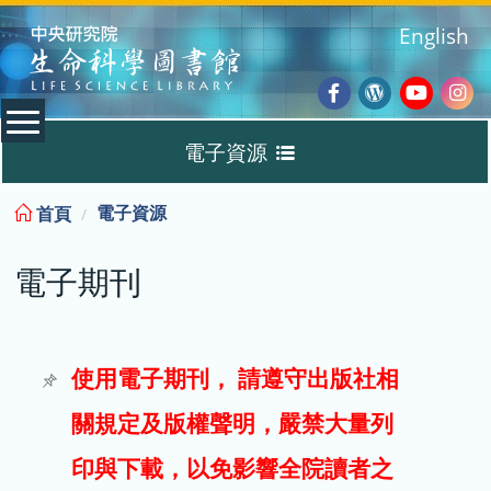
:::
English
Facebook
Wordpres
Youtub
Ins
電子資源
Blog
:::
電子資源
首頁
資料庫
電子期刊
電子書
電子期刊
使用電子期刊， 請遵守出版社相
關規定及版權聲明，嚴禁大量列
試用
印與下載，以免影響全院讀者之