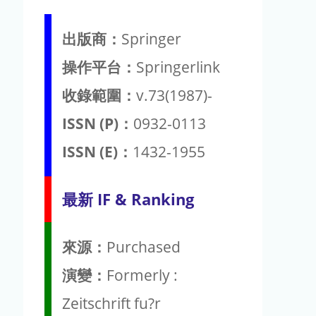
出版商：
Springer
操作平台：
Springerlink
收錄範圍：
v.73(1987)-
ISSN (P)：
0932-0113
ISSN (E)：
1432-1955
最新 IF & Ranking
來源：
Purchased
演變：
Formerly :
Zeitschrift fu?r