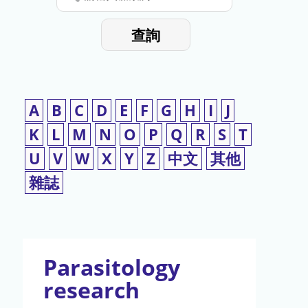
停
輸
入
使
查詢
檢
用
索
詞
A
B
C
D
E
F
G
H
I
J
K
L
M
N
O
P
Q
R
S
T
U
V
W
X
Y
Z
中文
其他
雜誌
Parasitology
research