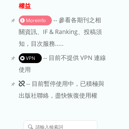
出版商
權益
版權聲明
-- 參看各期刊之相
Moreinfo
文章處理費
關資訊、IF & Ranking、投稿須
知，目次服務.....
EndNote
-- 目前不提供 VPN 連線
VPN
使用
此
-- 目前暫停使用中，已積極與
期
出版社聯絡，盡快恢復使用權
刊
暫
請