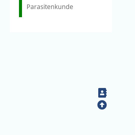
Parasitenkunde
Contact
Top
(02) 2789-9829
電話：
地址：臺北市南港區研究院路二段128號（生態時代