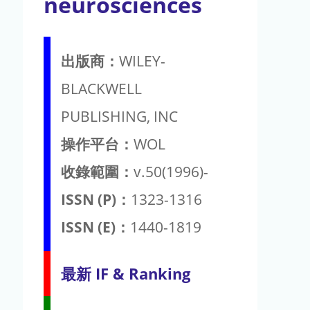
neurosciences
出版商：
WILEY-
BLACKWELL
PUBLISHING, INC
操作平台：
WOL
收錄範圍：
v.50(1996)-
ISSN (P)：
1323-1316
ISSN (E)：
1440-1819
最新 IF & Ranking