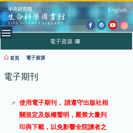
:::
English
Facebook
Wordpres
Youtub
Ins
電子資源
Blog
:::
電子資源
首頁
資料庫
電子期刊
電子書
電子期刊
使用電子期刊， 請遵守出版社相
關規定及版權聲明，嚴禁大量列
試用
印與下載，以免影響全院讀者之