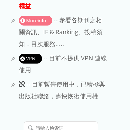
出版商
權益
版權聲明
-- 參看各期刊之相
Moreinfo
文章處理費
關資訊、IF & Ranking、投稿須
知，目次服務.....
EndNote
-- 目前不提供 VPN 連線
VPN
使用
此
-- 目前暫停使用中，已積極與
期
出版社聯絡，盡快恢復使用權
刊
暫
請