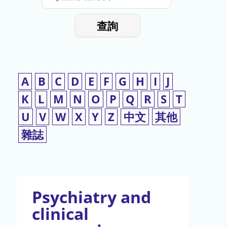
停
輸
入
使
查詢
檢
用
索
詞
A
B
C
D
E
F
G
H
I
J
K
L
M
N
O
P
Q
R
S
T
U
V
W
X
Y
Z
中文
其他
雜誌
Psychiatry and
clinical