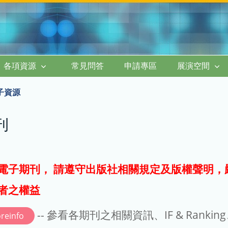
各項資源
常見問答
申請專區
展演空間
子資源
刊
電子期刊， 請遵守出版社相關規定及版權聲明，
者之權益
-- 參看各期刊之相關資訊、IF & Rankin
reinfo