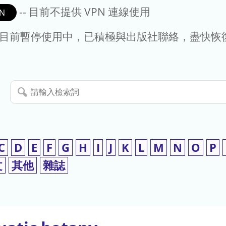
-- 目前不提供 VPN 連線使用
N
- 目前暫停使用中，已積極與出版社聯絡，盡快恢
請
輸
入
檢
索
C
D
E
F
G
H
I
J
K
L
M
N
O
P
詞
文
其他
雜誌