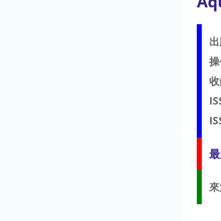
Aq
出
操
收
IS
IS
最
來