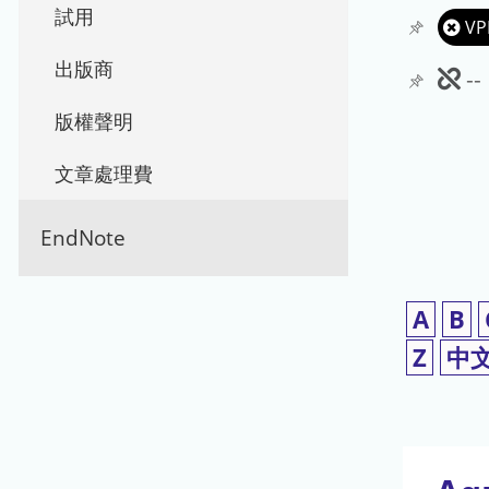
試用
VP
出版商
此
-
期
版權聲明
刊
文章處理費
暫
EndNote
停
使
A
B
用
Z
中