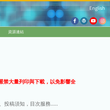
English
Facebook
Wordpres
Youtub
Ins
資源連結
Blog
:::
嚴禁大量列印與下載，以免影響全
g、投稿須知，目次服務.....