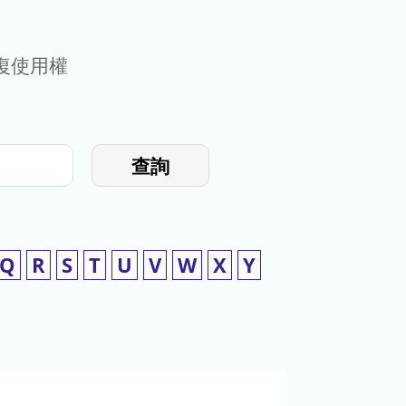
復使用權
查詢
Q
R
S
T
U
V
W
X
Y