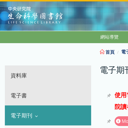
:::
網站導覽
電
首頁
電子期
資料庫
使用
電子書
院讀
電子期刊
Mo