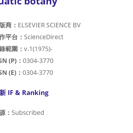
uatic botany
版商：
ELSEVIER SCIENCE BV
作平台：
ScienceDirect
錄範圍：
v.1(1975)-
SN (P)：
0304-3770
SN (E)：
0304-3770
新 IF & Ranking
源：
Subscribed