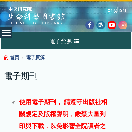
:::
English
Facebook
Wordpres
Youtub
Ins
電子資源
Blog
:::
電子資源
首頁
資料庫
電子期刊
電子書
電子期刊
使用電子期刊， 請遵守出版社相
關規定及版權聲明，嚴禁大量列
試用
印與下載，以免影響全院讀者之