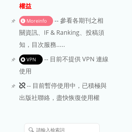
出版商
權益
版權聲明
-- 參看各期刊之相
Moreinfo
文章處理費
關資訊、IF & Ranking、投稿須
知，目次服務.....
EndNote
-- 目前不提供 VPN 連線
VPN
使用
此
-- 目前暫停使用中，已積極與
期
出版社聯絡，盡快恢復使用權
刊
暫
請