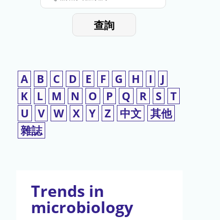
停
輸
入
使
查詢
檢
用
索
詞
A
B
C
D
E
F
G
H
I
J
K
L
M
N
O
P
Q
R
S
T
U
V
W
X
Y
Z
中文
其他
雜誌
Trends in
microbiology