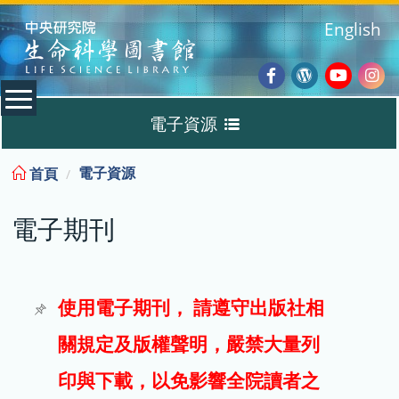
:::
English
Facebook
Wordpres
Youtub
Ins
電子資源
Blog
:::
電子資源
首頁
資料庫
電子期刊
電子書
電子期刊
使用電子期刊， 請遵守出版社相
關規定及版權聲明，嚴禁大量列
試用
印與下載，以免影響全院讀者之