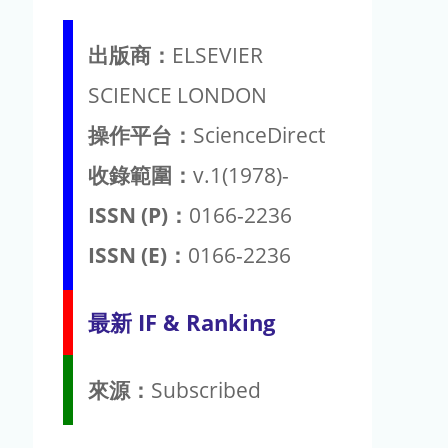
出版商：
ELSEVIER
SCIENCE LONDON
操作平台：
ScienceDirect
收錄範圍：
v.1(1978)-
ISSN (P)：
0166-2236
ISSN (E)：
0166-2236
最新 IF & Ranking
來源：
Subscribed