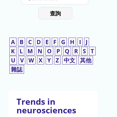
停
輸
入
使
查詢
檢
用
索
詞
A
B
C
D
E
F
G
H
I
J
K
L
M
N
O
P
Q
R
S
T
U
V
W
X
Y
Z
中文
其他
雜誌
Trends in
neurosciences