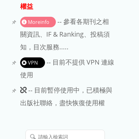
出版商
權益
版權聲明
-- 參看各期刊之相
Moreinfo
文章處理費
關資訊、IF & Ranking、投稿須
知，目次服務.....
EndNote
-- 目前不提供 VPN 連線
VPN
使用
此
-- 目前暫停使用中，已積極與
期
出版社聯絡，盡快恢復使用權
刊
暫
請