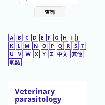
停
輸
入
使
查詢
檢
用
索
詞
A
B
C
D
E
F
G
H
I
J
K
L
M
N
O
P
Q
R
S
T
U
V
W
X
Y
Z
中文
其他
雜誌
Veterinary
parasitology