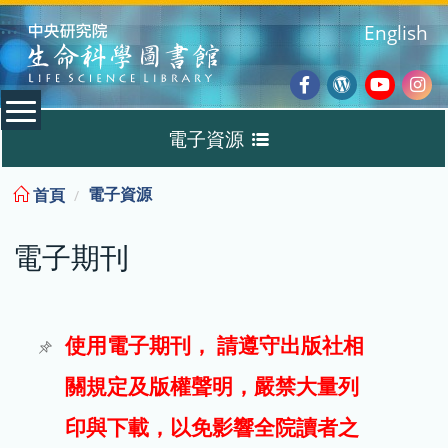
:::
English
Facebook
Wordpres
Youtub
Ins
電子資源
Blog
:::
電子資源
首頁
資料庫
電子期刊
電子書
電子期刊
使用電子期刊， 請遵守出版社相
關規定及版權聲明，嚴禁大量列
試用
印與下載，以免影響全院讀者之