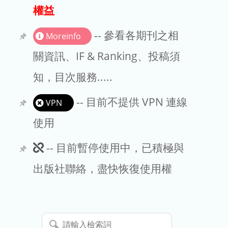
出版商
權益
版權聲明
-- 參看各期刊之相
Moreinfo
文章處理費
關資訊、IF & Ranking、投稿須
知，目次服務.....
EndNote
-- 目前不提供 VPN 連線
VPN
使用
此
-- 目前暫停使用中，已積極與
期
出版社聯絡，盡快恢復使用權
刊
暫
請