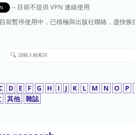
-- 目前不提供 VPN 連線使用
N
- 目前暫停使用中，已積極與出版社聯絡，盡快恢
請
輸
入
檢
索
C
D
E
F
G
H
I
J
K
L
M
N
O
P
詞
文
其他
雜誌