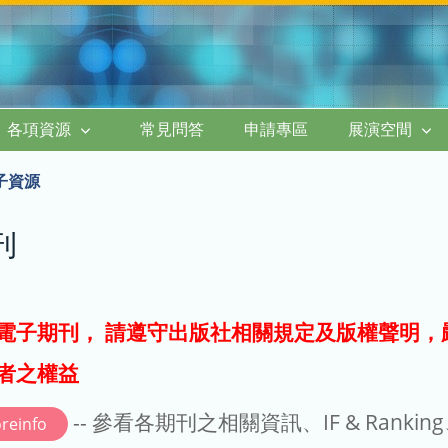
各項資源
常見問答
申請專區
展演空間
子資源
刊
電子期刊， 請遵守出版社相關規定及版權聲明，
者之權益
-- 參看各期刊之相關資訊、IF & Rankin
reinfo