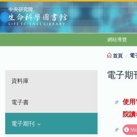
:::
網站導覽
電
首頁
電子期
資料庫
使用
電子書
院讀
電子期刊
Mo