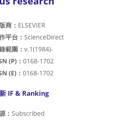
rus research
版商：
ELSEVIER
作平台：
ScienceDirect
錄範圍：
v.1(1984)-
SN (P)：
0168-1702
SN (E)：
0168-1702
新 IF & Ranking
源：
Subscribed