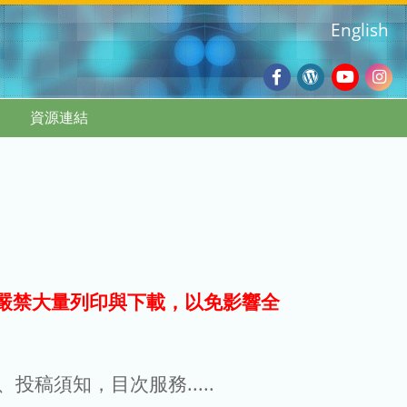
English
Facebook
Wordpres
Youtub
Ins
資源連結
Blog
:::
嚴禁大量列印與下載，以免影響全
g、投稿須知，目次服務.....