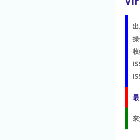
Vi
出
操
收
IS
IS
最
來