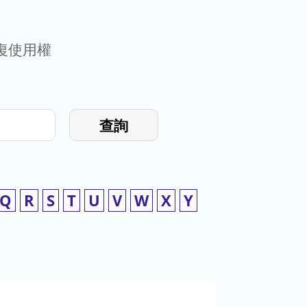
復使用權
查詢
Q
R
S
T
U
V
W
X
Y