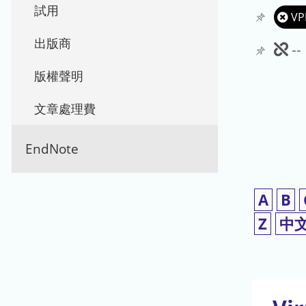
試用
VP
出版商
此
-
期
版權聲明
刊
文章處理費
暫
EndNote
停
使
A
B
用
Z
中