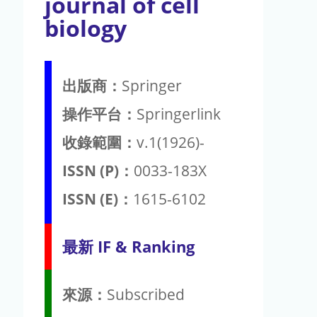
journal of cell
biology
出版商：
Springer
操作平台：
Springerlink
收錄範圍：
v.1(1926)-
ISSN (P)：
0033-183X
ISSN (E)：
1615-6102
最新 IF & Ranking
來源：
Subscribed