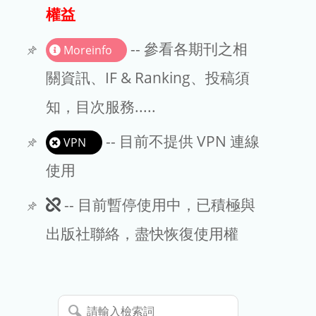
出版商
權益
版權聲明
-- 參看各期刊之相
Moreinfo
文章處理費
關資訊、IF & Ranking、投稿須
知，目次服務.....
EndNote
-- 目前不提供 VPN 連線
VPN
使用
此
-- 目前暫停使用中，已積極與
期
出版社聯絡，盡快恢復使用權
刊
暫
請