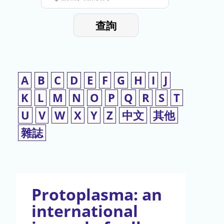
停
輸
入
使
查詢
檢
用
索
詞
A
B
C
D
E
F
G
H
I
J
K
L
M
N
O
P
Q
R
S
T
U
V
W
X
Y
Z
中文
其他
雜誌
Protoplasma: an
international