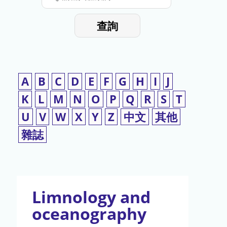
停
輸
入
使
查詢
檢
用
索
詞
A
B
C
D
E
F
G
H
I
J
K
L
M
N
O
P
Q
R
S
T
U
V
W
X
Y
Z
中文
其他
雜誌
Limnology and
oceanography