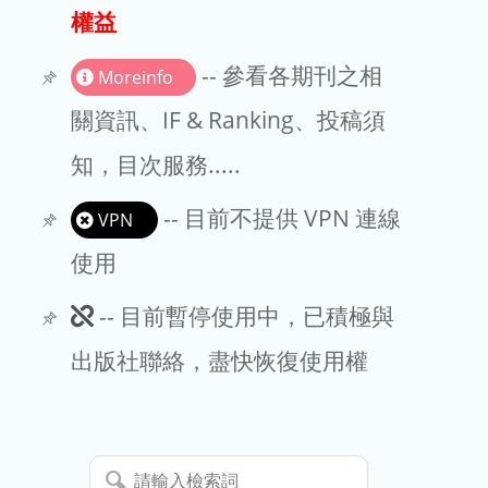
出版商
權益
版權聲明
-- 參看各期刊之相
Moreinfo
文章處理費
關資訊、IF & Ranking、投稿須
知，目次服務.....
EndNote
-- 目前不提供 VPN 連線
VPN
使用
此
-- 目前暫停使用中，已積極與
期
出版社聯絡，盡快恢復使用權
刊
暫
請