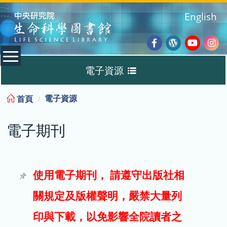
:::
English
Facebook
Wordpres
Youtub
Ins
電子資源
Blog
:::
電子資源
首頁
資料庫
電子期刊
電子書
電子期刊
使用電子期刊， 請遵守出版社相
關規定及版權聲明，嚴禁大量列
試用
印與下載，以免影響全院讀者之