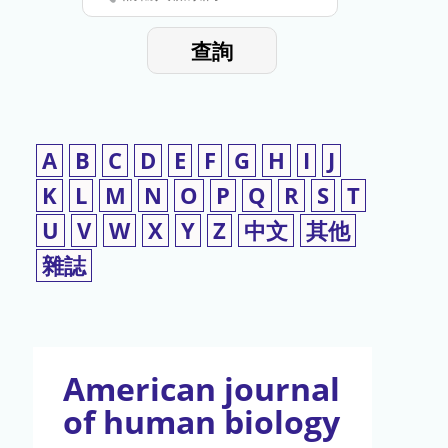
停
輸
入
使
查詢
檢
用
索
詞
A
B
C
D
E
F
G
H
I
J
K
L
M
N
O
P
Q
R
S
T
U
V
W
X
Y
Z
中文
其他
雜誌
American journal
of human biology