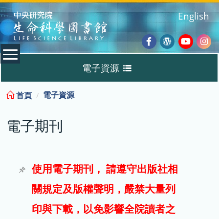
:::
English
Facebook
Wordpres
Youtub
Ins
電子資源
Blog
:::
電子資源
首頁
資料庫
電子期刊
電子書
電子期刊
使用電子期刊， 請遵守出版社相
關規定及版權聲明，嚴禁大量列
試用
印與下載，以免影響全院讀者之