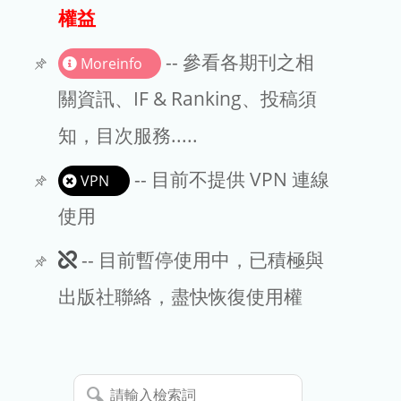
出版商
權益
版權聲明
-- 參看各期刊之相
Moreinfo
文章處理費
關資訊、IF & Ranking、投稿須
知，目次服務.....
EndNote
-- 目前不提供 VPN 連線
VPN
使用
此
-- 目前暫停使用中，已積極與
期
出版社聯絡，盡快恢復使用權
刊
暫
請