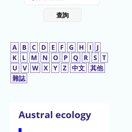
停
輸
入
使
查詢
檢
用
索
詞
A
B
C
D
E
F
G
H
I
J
K
L
M
N
O
P
Q
R
S
T
U
V
W
X
Y
Z
中文
其他
雜誌
Austral ecology