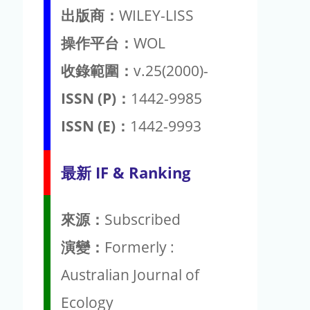
出版商：
WILEY-LISS
操作平台：
WOL
收錄範圍：
v.25(2000)-
ISSN (P)：
1442-9985
ISSN (E)：
1442-9993
最新 IF & Ranking
來源：
Subscribed
演變：
Formerly :
Australian Journal of
Ecology