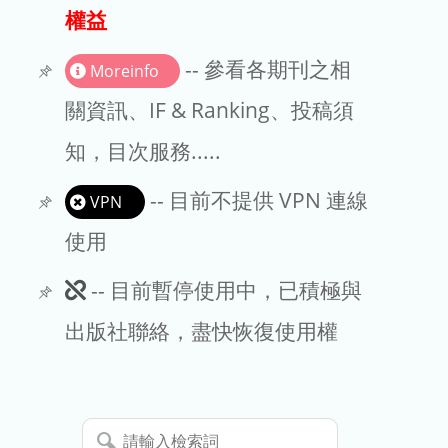
出版商
權益
版權聲明
-- 參看各期刊之相
Moreinfo
文章處理費
關資訊、IF & Ranking、投稿須
知，目次服務.....
EndNote
-- 目前不提供 VPN 連線
VPN
使用
此
-- 目前暫停使用中，已積極與
期
出版社聯絡，盡快恢復使用權
刊
暫
請