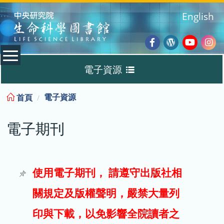
:::
English
Facebook
Wordpres
Youtub
Ins
電子資源
Blog
:::
電子資源
首頁
資料庫
電子期刊
電子書
電子期刊
使用電子期刊， 請遵守出版社相
關規定及版權聲明，嚴禁大量列
試用
印與下載，以免影響全院讀者之