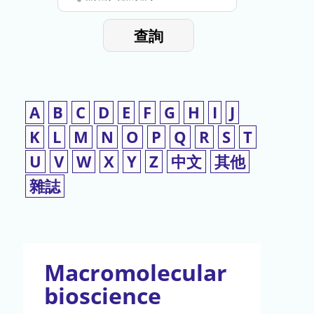
停
輸
入
使
查詢
檢
用
索
詞
A
B
C
D
E
F
G
H
I
J
K
L
M
N
O
P
Q
R
S
T
U
V
W
X
Y
Z
中文
其他
雜誌
Macromolecular
bioscience