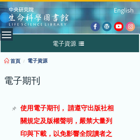
:::
English
Facebook
Wordpres
Youtub
Ins
電子資源
Blog
:::
電子資源
首頁
資料庫
電子期刊
電子書
電子期刊
使用電子期刊， 請遵守出版社相
關規定及版權聲明，嚴禁大量列
試用
印與下載，以免影響全院讀者之