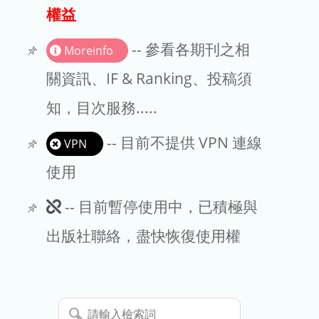
出版商
權益
版權聲明
-- 參看各期刊之相
Moreinfo
文章處理費
關資訊、IF & Ranking、投稿須
知，目次服務.....
EndNote
-- 目前不提供 VPN 連線
VPN
使用
此
-- 目前暫停使用中，已積極與
期
出版社聯絡，盡快恢復使用權
刊
暫
請