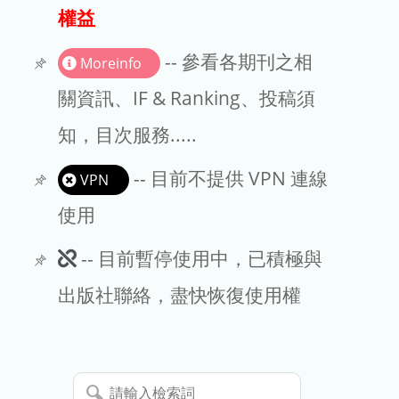
出版商
權益
版權聲明
-- 參看各期刊之相
Moreinfo
文章處理費
關資訊、IF & Ranking、投稿須
知，目次服務.....
EndNote
-- 目前不提供 VPN 連線
VPN
使用
此
-- 目前暫停使用中，已積極與
期
出版社聯絡，盡快恢復使用權
刊
暫
請