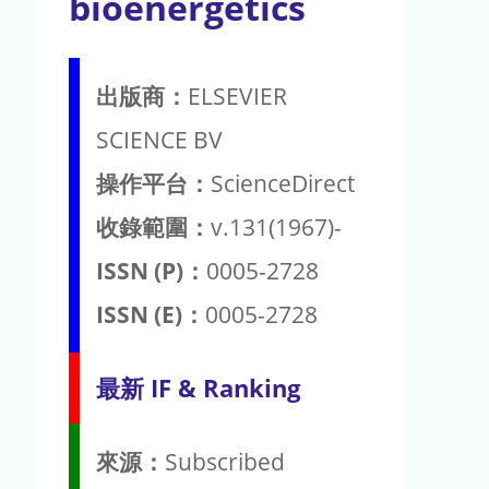
bioenergetics
出版商：
ELSEVIER
SCIENCE BV
操作平台：
ScienceDirect
收錄範圍：
v.131(1967)-
ISSN (P)：
0005-2728
ISSN (E)：
0005-2728
最新 IF & Ranking
來源：
Subscribed