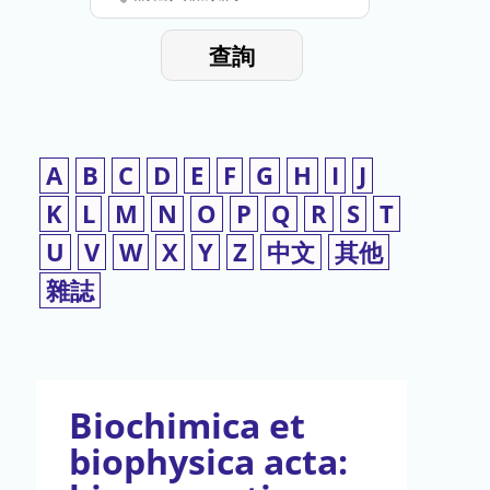
停
輸
入
使
查詢
檢
用
索
詞
A
B
C
D
E
F
G
H
I
J
K
L
M
N
O
P
Q
R
S
T
U
V
W
X
Y
Z
中文
其他
雜誌
Biochimica et
biophysica acta: