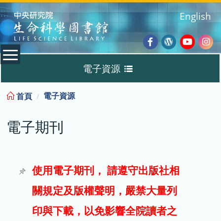
:::
English
Facebook
Wordpres
Youtub
Ins
電子資源
Blog
:::
電子資源
首頁
資料庫
電子期刊
電子書
電子期刊
使用電子期刊， 請遵守出版社相
關規定及版權聲明，嚴禁大量列
試用
印與下載，以免影響全院讀者之