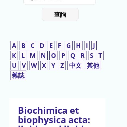
停
輸
入
使
查詢
檢
用
索
詞
A
B
C
D
E
F
G
H
I
J
K
L
M
N
O
P
Q
R
S
T
U
V
W
X
Y
Z
中文
其他
雜誌
Biochimica et
biophysica acta: