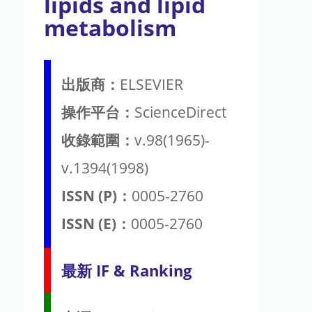
lipids and lipid
metabolism
出版商：
ELSEVIER
操作平台：
ScienceDirect
收錄範圍：
v.98(1965)-
v.1394(1998)
ISSN (P)：
0005-2760
ISSN (E)：
0005-2760
最新 IF & Ranking