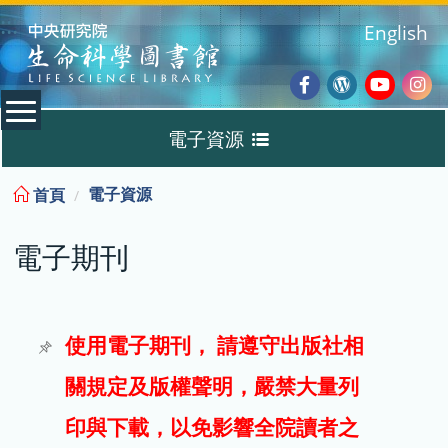
:::
English
Facebook
Wordpres
Youtub
Ins
電子資源
Blog
:::
電子資源
首頁
資料庫
電子期刊
電子書
電子期刊
使用電子期刊， 請遵守出版社相
關規定及版權聲明，嚴禁大量列
試用
印與下載，以免影響全院讀者之