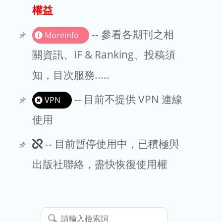
出版商
權益
版權聲明
-- 參看各期刊之相
Moreinfo
文章處理費
關資訊、IF & Ranking、投稿須
知，目次服務.....
EndNote
-- 目前不提供 VPN 連線
VPN
使用
此
-- 目前暫停使用中，已積極與
期
出版社聯絡，盡快恢復使用權
刊
暫
請