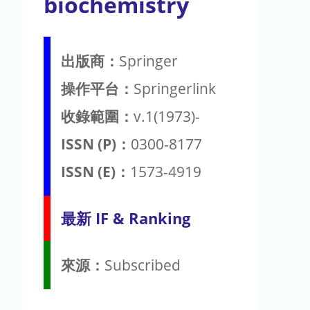
biochemistry
出版商：
Springer
操作平台：
Springerlink
收錄範圍：
v.1(1973)-
ISSN (P)：
0300-8177
ISSN (E)：
1573-4919
最新 IF & Ranking
來源：
Subscribed