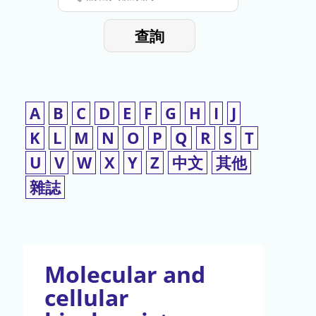
停
輸
入
使
查詢
檢
用
索
詞
A
B
C
D
E
F
G
H
I
J
K
L
M
N
O
P
Q
R
S
T
U
V
W
X
Y
Z
中文
其他
雜誌
Molecular and
cellular