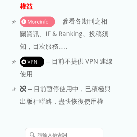
出版商
權益
版權聲明
-- 參看各期刊之相
Moreinfo
文章處理費
關資訊、IF & Ranking、投稿須
知，目次服務.....
EndNote
-- 目前不提供 VPN 連線
VPN
使用
此
-- 目前暫停使用中，已積極與
期
出版社聯絡，盡快恢復使用權
刊
暫
請