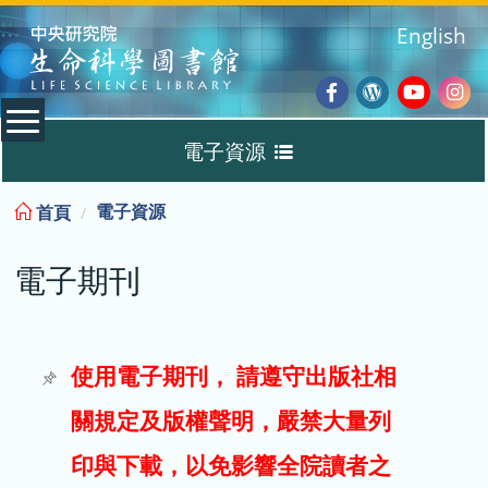
:::
English
Facebook
Wordpres
Youtub
Ins
電子資源
Blog
:::
電子資源
首頁
資料庫
電子期刊
電子書
電子期刊
使用電子期刊， 請遵守出版社相
關規定及版權聲明，嚴禁大量列
試用
印與下載，以免影響全院讀者之