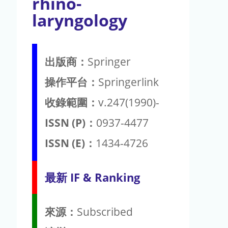
rhino-
laryngology
出版商：
Springer
操作平台：
Springerlink
收錄範圍：
v.247(1990)-
ISSN (P)：
0937-4477
ISSN (E)：
1434-4726
最新 IF & Ranking
來源：
Subscribed