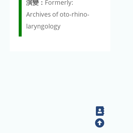
演變：
Formerly:
Archives of oto-rhino-
laryngology
Contact
Top