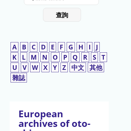
停
輸
入
使
查詢
檢
用
索
詞
A
B
C
D
E
F
G
H
I
J
K
L
M
N
O
P
Q
R
S
T
U
V
W
X
Y
Z
中文
其他
雜誌
European
archives of oto-