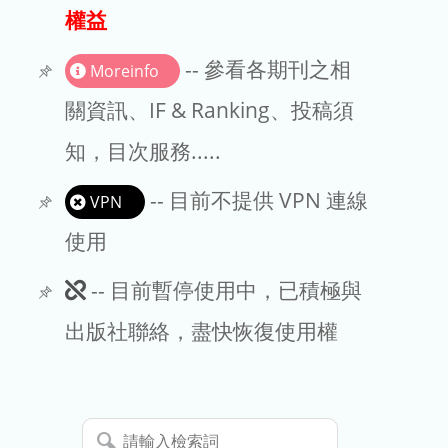
出版商
權益
版權聲明
-- 參看各期刊之相
Moreinfo
文章處理費
關資訊、IF & Ranking、投稿須
知，目次服務.....
EndNote
-- 目前不提供 VPN 連線
VPN
使用
此
-- 目前暫停使用中，已積極與
期
出版社聯絡，盡快恢復使用權
刊
暫
請