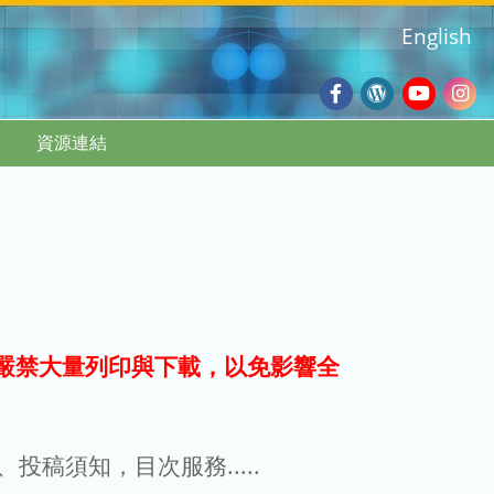
English
Facebook
Wordpres
Youtub
Ins
資源連結
Blog
:::
嚴禁大量列印與下載，以免影響全
g、投稿須知，目次服務.....