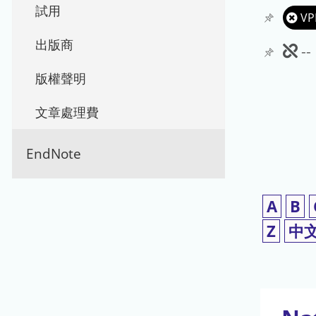
試用
VP
出版商
此
-
期
版權聲明
刊
文章處理費
暫
EndNote
停
使
A
B
用
Z
中