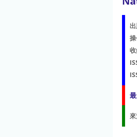
Na
出
操
收
IS
IS
最
來