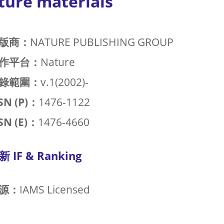
ture materials
版商：
NATURE PUBLISHING GROUP
作平台：
Nature
錄範圍：
v.1(2002)-
SN (P)：
1476-1122
SN (E)：
1476-4660
新 IF & Ranking
源：
IAMS Licensed