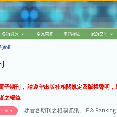
各項資源
常見問答
申請專區
展演空間
子資源
刊
電子期刊， 請遵守出版社相關規定及版權聲明，
者之權益
-- 參看各期刊之相關資訊、IF & Rankin
reinfo