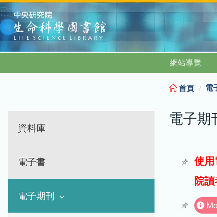
:::
網站導覽
電
首頁
電子期
資料庫
使用
電子書
院讀
電子期刊
Mo