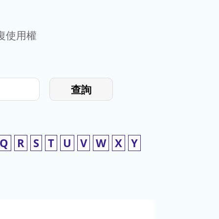
復使用權
查詢
Q
R
S
T
U
V
W
X
Y