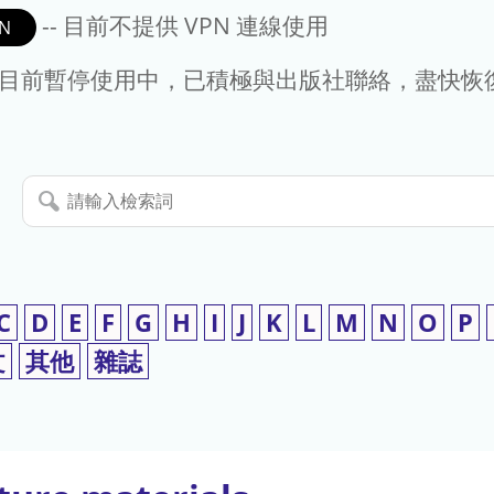
-- 目前不提供 VPN 連線使用
N
- 目前暫停使用中，已積極與出版社聯絡，盡快恢
請
輸
入
檢
索
C
D
E
F
G
H
I
J
K
L
M
N
O
P
詞
文
其他
雜誌