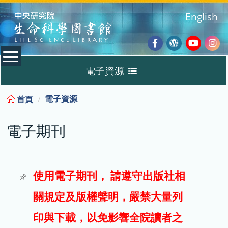
:::
English
Facebook
Wordpres
Youtub
Ins
電子資源
Blog
:::
電子資源
首頁
資料庫
電子期刊
電子書
電子期刊
使用電子期刊， 請遵守出版社相
關規定及版權聲明，嚴禁大量列
試用
印與下載，以免影響全院讀者之