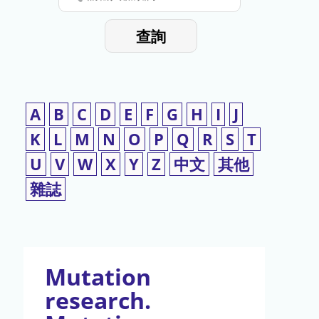
停
輸
入
使
查詢
檢
用
索
詞
A
B
C
D
E
F
G
H
I
J
K
L
M
N
O
P
Q
R
S
T
U
V
W
X
Y
Z
中文
其他
雜誌
Mutation
research.