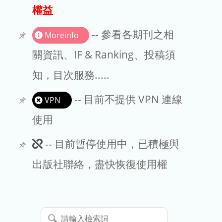
出版商
權益
版權聲明
-- 參看各期刊之相
Moreinfo
文章處理費
關資訊、IF & Ranking、投稿須
知，目次服務.....
EndNote
-- 目前不提供 VPN 連線
VPN
使用
此
-- 目前暫停使用中，已積極與
期
出版社聯絡，盡快恢復使用權
刊
暫
請