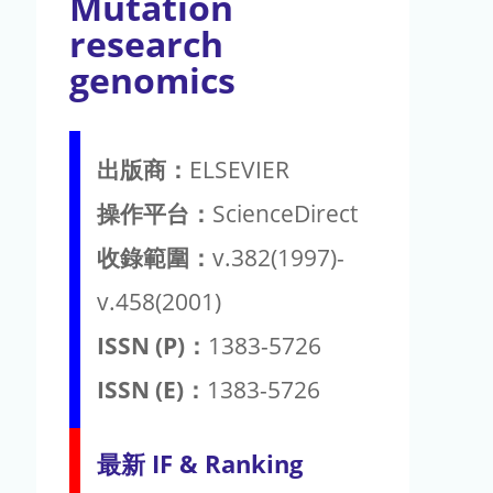
Mutation
research
genomics
出版商：
ELSEVIER
操作平台：
ScienceDirect
收錄範圍：
v.382(1997)-
v.458(2001)
ISSN (P)：
1383-5726
ISSN (E)：
1383-5726
最新 IF & Ranking