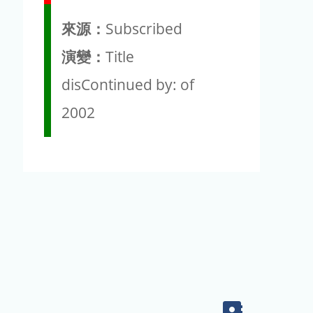
來源：
Subscribed
演變：
Title
disContinued by: of
2002
Contact