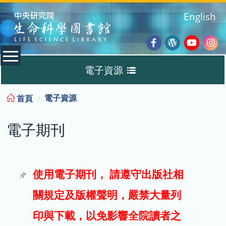
:::
English
Facebook
Wordpres
Youtub
Ins
電子資源
Blog
:::
電子資源
首頁
資料庫
電子期刊
電子書
電子期刊
使用電子期刊， 請遵守出版社相
關規定及版權聲明，嚴禁大量列
試用
印與下載，以免影響全院讀者之