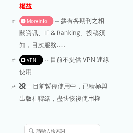
出版商
權益
版權聲明
-- 參看各期刊之相
Moreinfo
文章處理費
關資訊、IF & Ranking、投稿須
知，目次服務.....
EndNote
-- 目前不提供 VPN 連線
VPN
使用
此
-- 目前暫停使用中，已積極與
期
出版社聯絡，盡快恢復使用權
刊
暫
請