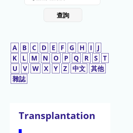
停
輸
入
使
查詢
檢
用
索
詞
A
B
C
D
E
F
G
H
I
J
K
L
M
N
O
P
Q
R
S
T
U
V
W
X
Y
Z
中文
其他
雜誌
Transplantation