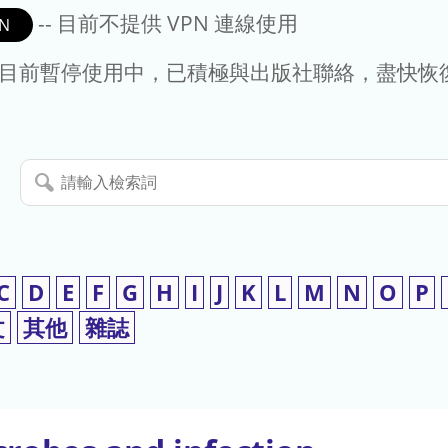
-- 目前不提供 VPN 連線使用
N
- 目前暫停使用中，已積極與出版社聯絡，盡快恢
請
輸
入
檢
索
C
D
E
F
G
H
I
J
K
L
M
N
O
P
詞
文
其他
雜誌