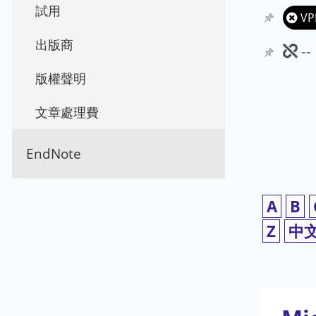
試用
VP
出版商
此
-
期
版權聲明
刊
文章處理費
暫
EndNote
停
使
A
B
用
Z
中