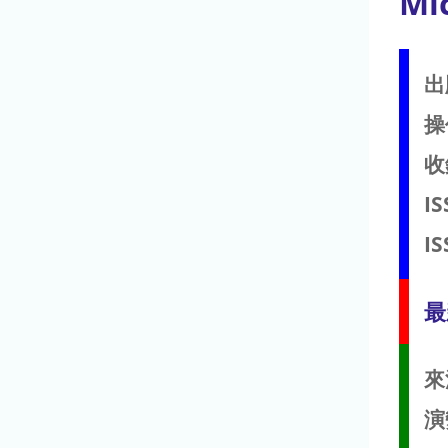
Mi
出
操
收
IS
IS
最
來
演