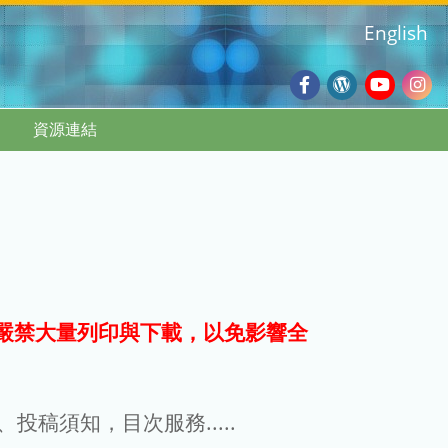
English
Facebook
Wordpres
Youtub
Ins
資源連結
Blog
:::
嚴禁大量列印與下載，以免影響全
g、投稿須知，目次服務.....