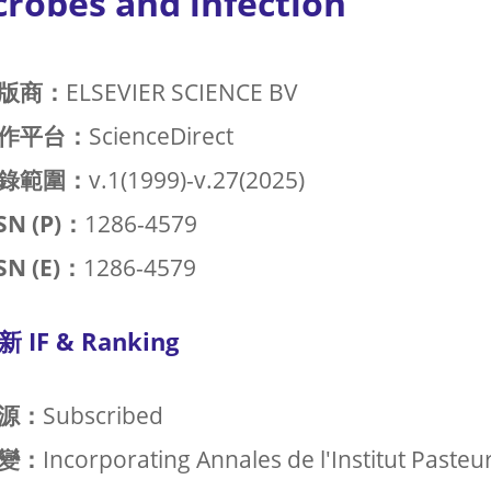
crobes and infection
版商：
ELSEVIER SCIENCE BV
作平台：
ScienceDirect
錄範圍：
v.1(1999)-v.27(2025)
SN (P)：
1286-4579
SN (E)：
1286-4579
新 IF & Ranking
源：
Subscribed
變：
Incorporating Annales de l'Institut Paste