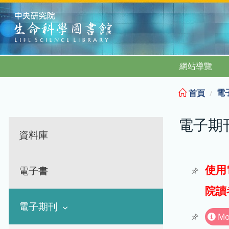
:::
網站導覽
電
首頁
電子期
資料庫
使用
電子書
院讀
電子期刊
Mo