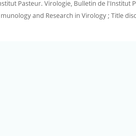
Institut Pasteur. Virologie, Bulletin de l'Institut
munology and Research in Virology ; Title dis
(02) 2789-9829
電話：