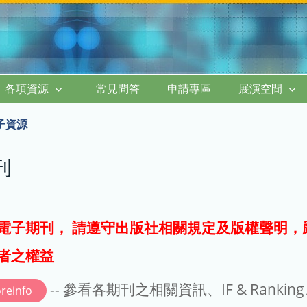
各項資源
常見問答
申請專區
展演空間
子資源
刊
電子期刊， 請遵守出版社相關規定及版權聲明，
者之權益
-- 參看各期刊之相關資訊、IF & Rankin
reinfo