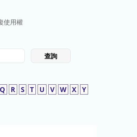
復使用權
查詢
Q
R
S
T
U
V
W
X
Y