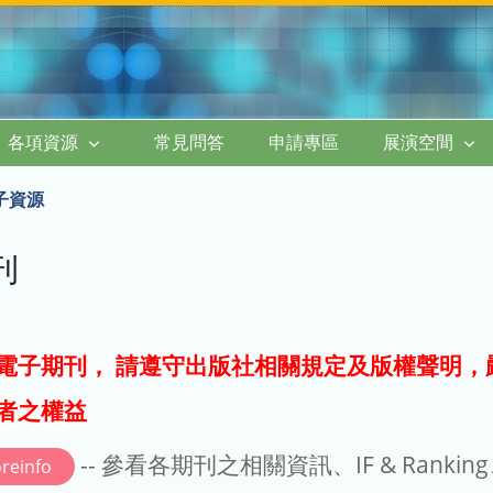
各項資源
常見問答
申請專區
展演空間
子資源
刊
電子期刊， 請遵守出版社相關規定及版權聲明，
者之權益
-- 參看各期刊之相關資訊、IF & Rankin
reinfo