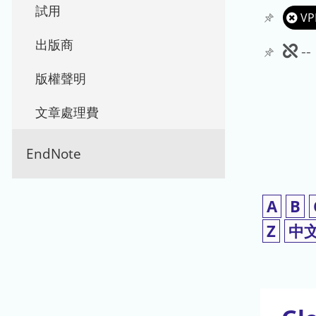
試用
VP
出版商
此
-
期
版權聲明
刊
文章處理費
暫
EndNote
停
使
A
B
用
Z
中