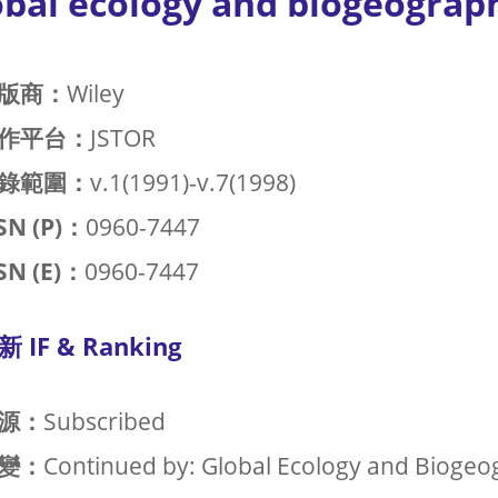
obal ecology and biogeograph
版商：
Wiley
作平台：
JSTOR
錄範圍：
v.1(1991)-v.7(1998)
SN (P)：
0960-7447
SN (E)：
0960-7447
新 IF & Ranking
源：
Subscribed
變：
Continued by: Global Ecology and Bioge