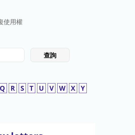
復使用權
查詢
Q
R
S
T
U
V
W
X
Y