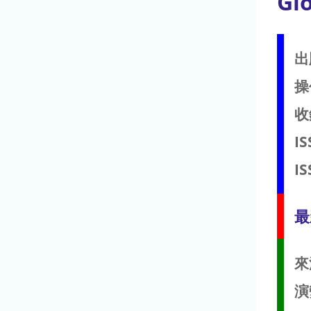
Gl
出
操
收
IS
IS
最
來
演