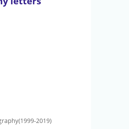
y letters
ography(1999-2019)