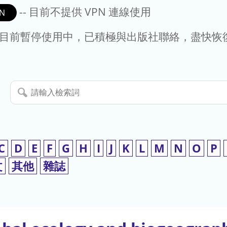
-- 目前不提供 VPN 連線使用
N
- 目前暫停使用中，已積極與出版社聯絡，盡快恢
請
輸
入
檢
索
C
D
E
F
G
H
I
J
K
L
M
N
O
P
詞
文
其他
雜誌