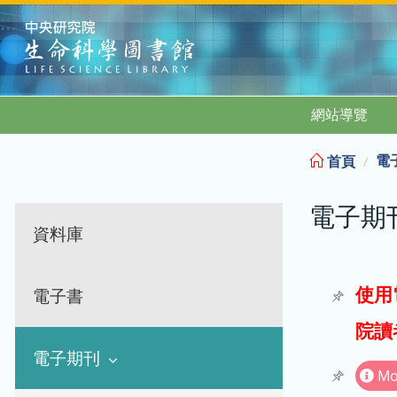
:::
網站導覽
電
首頁
電子期
資料庫
使用
電子書
院讀
電子期刊
Mo