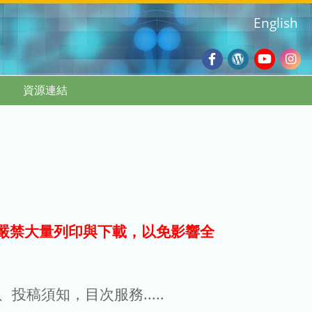
English
Facebook
Wordpres
Youtub
Ins
資源連結
Blog
:::
嚴禁大量列印與下載，以免影響全
g、投稿須知，目次服務.....