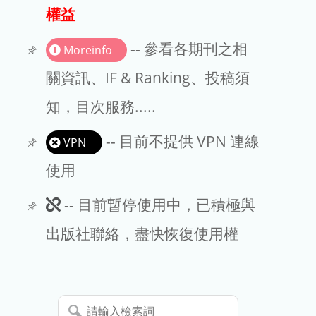
出版商
權益
版權聲明
-- 參看各期刊之相
Moreinfo
文章處理費
關資訊、IF & Ranking、投稿須
知，目次服務.....
EndNote
-- 目前不提供 VPN 連線
VPN
使用
此
-- 目前暫停使用中，已積極與
期
出版社聯絡，盡快恢復使用權
刊
暫
請