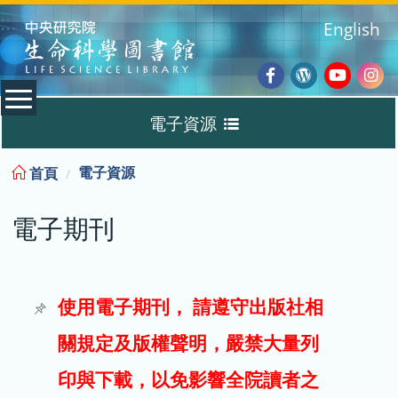
:::
English
Facebook
Wordpres
Youtub
Ins
電子資源
Blog
:::
電子資源
首頁
資料庫
電子期刊
電子書
電子期刊
使用電子期刊， 請遵守出版社相
關規定及版權聲明，嚴禁大量列
試用
印與下載，以免影響全院讀者之