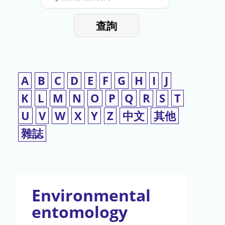
停
輸
入
使
查詢
檢
用
索
詞
A
B
C
D
E
F
G
H
I
J
K
L
M
N
O
P
Q
R
S
T
U
V
W
X
Y
Z
中文
其他
雜誌
Environmental
entomology