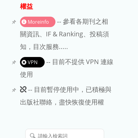
出版商
權益
版權聲明
-- 參看各期刊之相
Moreinfo
文章處理費
關資訊、IF & Ranking、投稿須
知，目次服務.....
EndNote
-- 目前不提供 VPN 連線
VPN
使用
此
-- 目前暫停使用中，已積極與
期
出版社聯絡，盡快恢復使用權
刊
暫
請