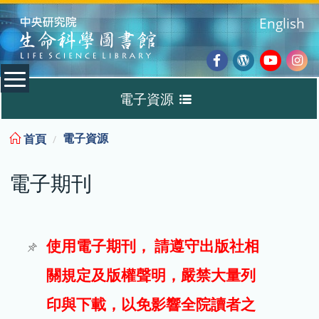
:::
English
Facebook
Wordpres
Youtub
Ins
電子資源
Blog
:::
電子資源
首頁
資料庫
電子期刊
電子書
電子期刊
使用電子期刊， 請遵守出版社相
關規定及版權聲明，嚴禁大量列
試用
印與下載，以免影響全院讀者之