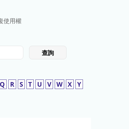
復使用權
查詢
Q
R
S
T
U
V
W
X
Y