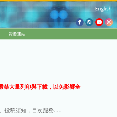
English
Facebook
Wordpres
Youtub
Ins
資源連結
Blog
:::
嚴禁大量列印與下載，以免影響全
g、投稿須知，目次服務.....