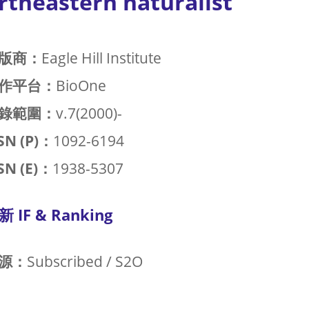
rtheastern naturalist
版商：
Eagle Hill Institute
作平台：
BioOne
錄範圍：
v.7(2000)-
SN (P)：
1092-6194
SN (E)：
1938-5307
新 IF & Ranking
源：
Subscribed / S2O