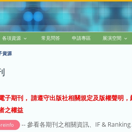
各項資源
常見問答
申請專區
展演空間
子資源
刊
電子期刊， 請遵守出版社相關規定及版權聲明，
者之權益
-- 參看各期刊之相關資訊、IF & Rankin
reinfo