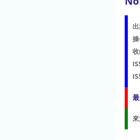
No
出
操
收
IS
IS
最
來