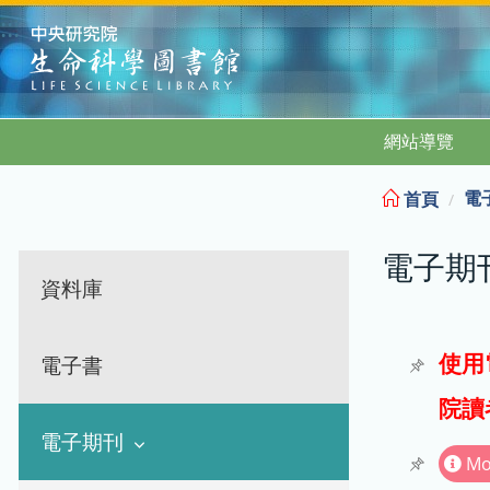
:::
網站導覽
電
首頁
電子期
資料庫
使用
電子書
院讀
電子期刊
Mo