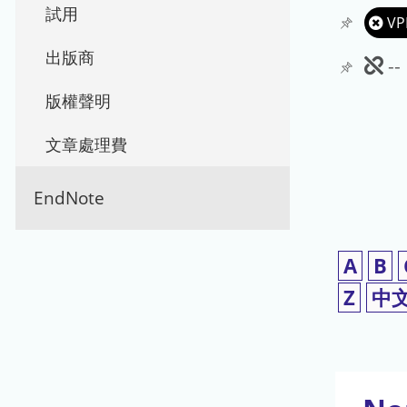
試用
VP
出版商
此
-
期
版權聲明
刊
文章處理費
暫
EndNote
停
使
A
B
用
Z
中