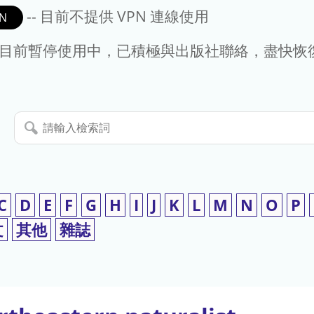
-- 目前不提供 VPN 連線使用
N
- 目前暫停使用中，已積極與出版社聯絡，盡快恢
請
輸
入
檢
索
C
D
E
F
G
H
I
J
K
L
M
N
O
P
詞
文
其他
雜誌