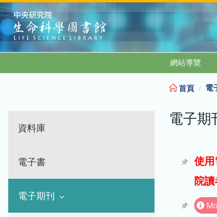
:::
網站導覽
電
首頁
電子期
資料庫
使用
電子書
院讀
電子期刊
Mo