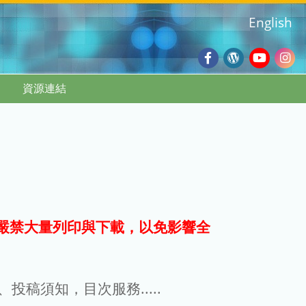
English
Facebook
Wordpres
Youtub
Ins
資源連結
Blog
:::
嚴禁大量列印與下載，以免影響全
g、投稿須知，目次服務.....