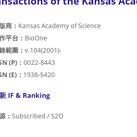
ansactions of the Kansas Ac
版商：
Kansas Academy of Science
作平台：
BioOne
錄範圍：
v.104(2001)-
SN (P)：
0022-8443
SN (E)：
1938-5420
新 IF & Ranking
源：
Subscribed / S2O