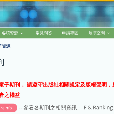
各項資源
常見問答
申請專區
展演空間
子資源
刊
電子期刊， 請遵守出版社相關規定及版權聲明，
者之權益
-- 參看各期刊之相關資訊、IF & Rankin
reinfo