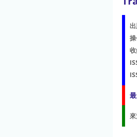
Tr
出
操
收
IS
IS
最
來