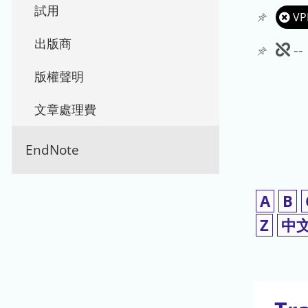
試用
VP
出版商
此
-
期
版權聲明
刊
文章處理費
暫
EndNote
停
使
A
B
用
Z
中