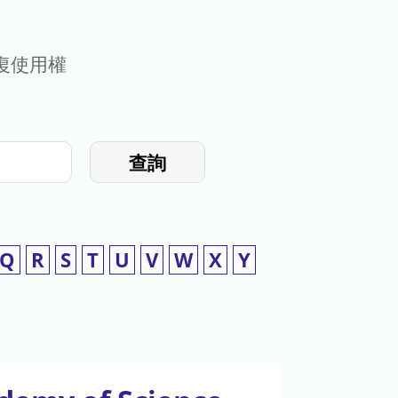
復使用權
查詢
Q
R
S
T
U
V
W
X
Y