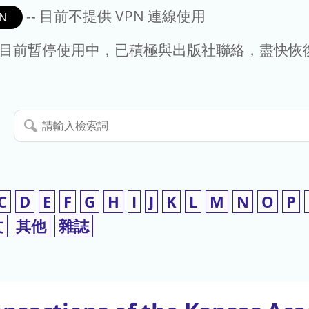
-- 目前不提供 VPN 連線使用
N
- 目前暫停使用中，已積極與出版社聯絡，盡快恢
請
輸
入
檢
索
C
D
E
F
G
H
I
J
K
L
M
N
O
P
詞
文
其他
雜誌