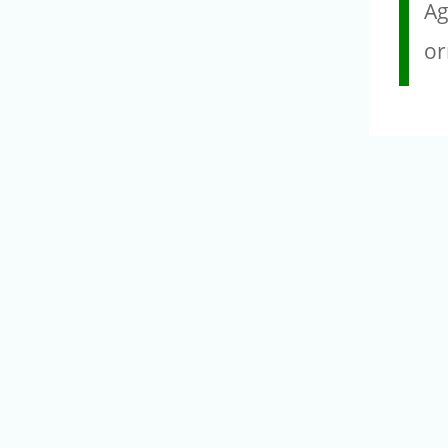
Ag
or