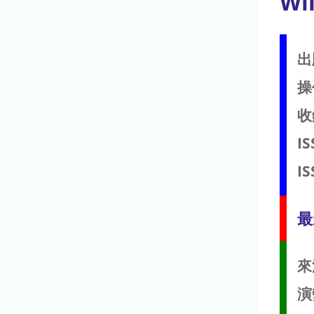
Wil
出
操
收
IS
IS
最
來
演