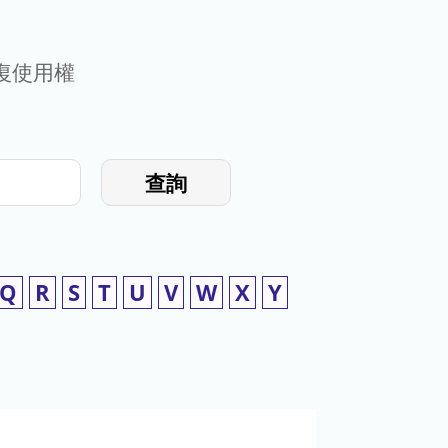
復使用權
查詢
Q
R
S
T
U
V
W
X
Y