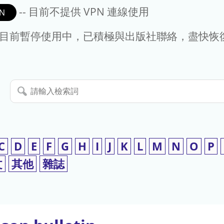
-- 目前不提供 VPN 連線使用
N
- 目前暫停使用中，已積極與出版社聯絡，盡快恢
請
輸
入
檢
索
C
D
E
F
G
H
I
J
K
L
M
N
O
P
詞
文
其他
雜誌