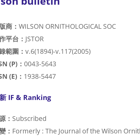
son bulletin
版商：
WILSON ORNITHOLOGICAL SOC
作平台：
JSTOR
錄範圍：
v.6(1894)-v.117(2005)
SN (P)：
0043-5643
SN (E)：
1938-5447
新 IF & Ranking
源：
Subscribed
變：
Formerly : The Journal of the Wilson Ornit