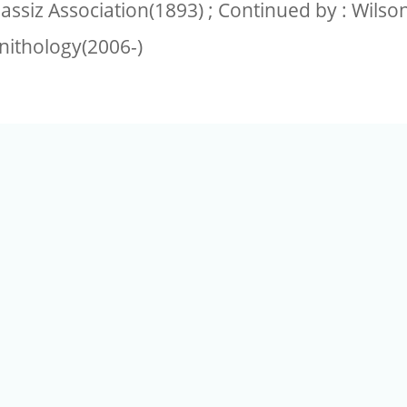
assiz Association(1893) ; Continued by : Wilson
nithology(2006-)
(02) 2789-9829
電話：