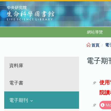
:::
網站導覽
電
首頁
電子期
資料庫
使用
電子書
院讀
電子期刊
Mo