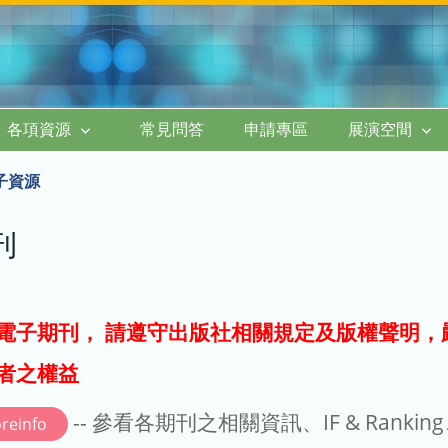
各項資源
常見問答
申請專區
展演空間
子資源
刊
電子期刊， 請遵守出版社相關規定及版權聲明，
者之權益
-- 參看各期刊之相關資訊、IF & Rankin
reinfo