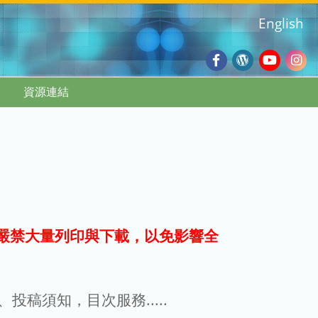
English
Facebook
Wordpres
Youtub
Ins
資源連結
Blog
:::
嚴禁大量列印與下載，以免影響全
g、投稿須知，目次服務.....