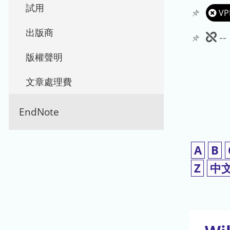
試用
VP
出版商
此
-
期
版權聲明
刊
文章處理費
暫
EndNote
停
使
A
B
用
Z
中