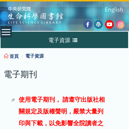
:::
English
Facebook
Wordpres
Youtub
Ins
電子資源
Blog
:::
電子資源
首頁
資料庫
電子期刊
電子書
電子期刊
使用電子期刊， 請遵守出版社相
關規定及版權聲明，嚴禁大量列
試用
印與下載，以免影響全院讀者之