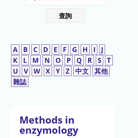
停
輸
入
使
查詢
檢
用
索
詞
A
B
C
D
E
F
G
H
I
J
K
L
M
N
O
P
Q
R
S
T
U
V
W
X
Y
Z
中文
其他
雜誌
Methods in
enzymology