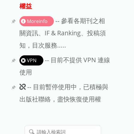
出版商
權益
版權聲明
-- 參看各期刊之相
Moreinfo
文章處理費
關資訊、IF & Ranking、投稿須
知，目次服務.....
EndNote
-- 目前不提供 VPN 連線
VPN
使用
此
-- 目前暫停使用中，已積極與
期
出版社聯絡，盡快恢復使用權
刊
暫
請