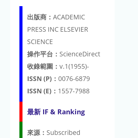
出版商：
ACADEMIC
PRESS INC ELSEVIER
SCIENCE
操作平台：
ScienceDirect
收錄範圍：
v.1(1955)-
ISSN (P)：
0076-6879
ISSN (E)：
1557-7988
最新 IF & Ranking
來源：
Subscribed