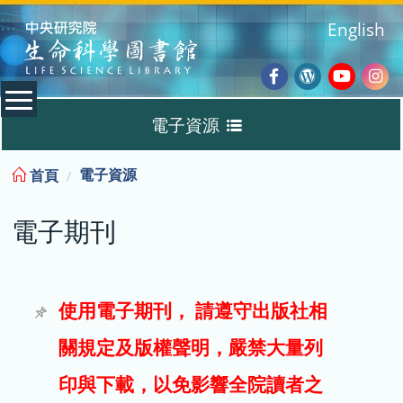
:::
English
Facebook
Wordpres
Youtub
Ins
電子資源
Blog
:::
電子資源
首頁
資料庫
電子期刊
電子書
電子期刊
使用電子期刊， 請遵守出版社相
關規定及版權聲明，嚴禁大量列
試用
印與下載，以免影響全院讀者之