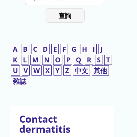
停
輸
入
使
查詢
檢
用
索
詞
A
B
C
D
E
F
G
H
I
J
K
L
M
N
O
P
Q
R
S
T
U
V
W
X
Y
Z
中文
其他
雜誌
Contact
dermatitis