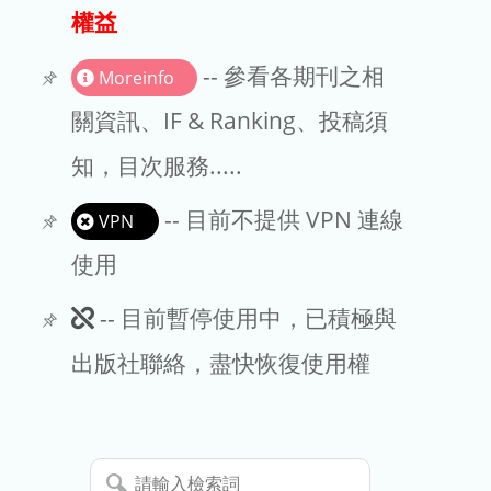
出版商
權益
版權聲明
-- 參看各期刊之相
Moreinfo
文章處理費
關資訊、IF & Ranking、投稿須
知，目次服務.....
EndNote
-- 目前不提供 VPN 連線
VPN
使用
此
-- 目前暫停使用中，已積極與
期
出版社聯絡，盡快恢復使用權
刊
暫
請