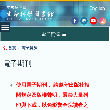
:::
English
Facebook
Wordpres
Youtub
Ins
電子資源
Blog
:::
電子資源
首頁
資料庫
電子期刊
電子書
電子期刊
使用電子期刊， 請遵守出版社相
關規定及版權聲明，嚴禁大量列
試用
印與下載，以免影響全院讀者之