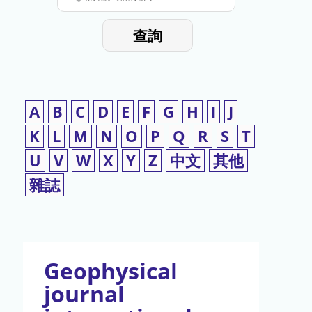
停
輸
入
使
查詢
檢
用
索
詞
A
B
C
D
E
F
G
H
I
J
K
L
M
N
O
P
Q
R
S
T
U
V
W
X
Y
Z
中文
其他
雜誌
Geophysical
journal