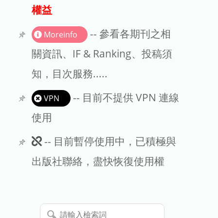
出版商
權益
版權聲明
-- 參看各期刊之相
Moreinfo
文章處理費
關資訊、IF & Ranking、投稿須
知，目次服務.....
EndNote
-- 目前不提供 VPN 連線
VPN
使用
此
-- 目前暫停使用中，已積極與
期
出版社聯絡，盡快恢復使用權
刊
暫
請