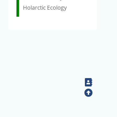
Holarctic Ecology
Contact
Top
(02) 2789-9829
電話：