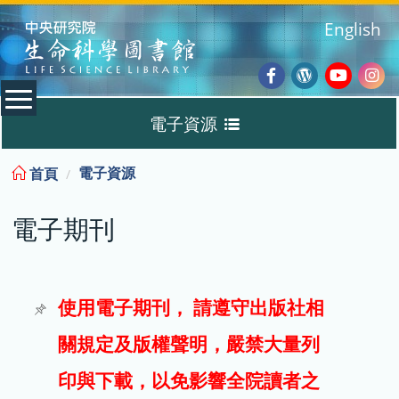
:::
English
Facebook
Wordpres
Youtub
Ins
電子資源
Blog
:::
電子資源
首頁
資料庫
電子期刊
電子書
電子期刊
使用電子期刊， 請遵守出版社相
關規定及版權聲明，嚴禁大量列
試用
印與下載，以免影響全院讀者之