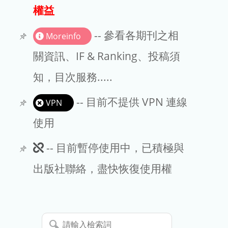
出版商
權益
版權聲明
-- 參看各期刊之相
Moreinfo
文章處理費
關資訊、IF & Ranking、投稿須
知，目次服務.....
EndNote
-- 目前不提供 VPN 連線
VPN
使用
此
-- 目前暫停使用中，已積極與
期
出版社聯絡，盡快恢復使用權
刊
暫
請