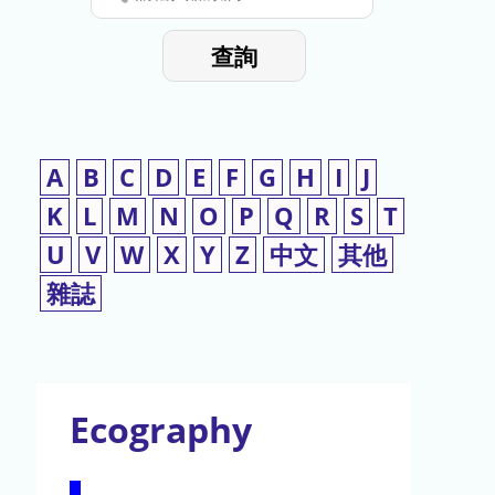
停
輸
入
使
查詢
檢
用
索
詞
A
B
C
D
E
F
G
H
I
J
K
L
M
N
O
P
Q
R
S
T
U
V
W
X
Y
Z
中文
其他
雜誌
Ecography