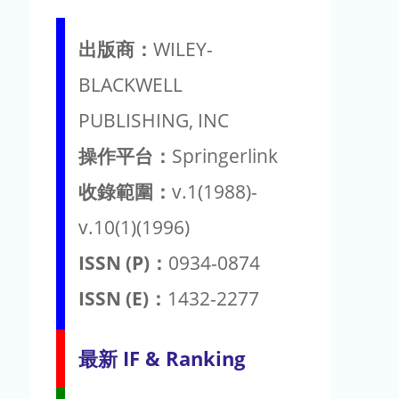
出版商：
WILEY-
BLACKWELL
PUBLISHING, INC
操作平台：
Springerlink
收錄範圍：
v.1(1988)-
v.10(1)(1996)
ISSN (P)：
0934-0874
ISSN (E)：
1432-2277
最新 IF & Ranking