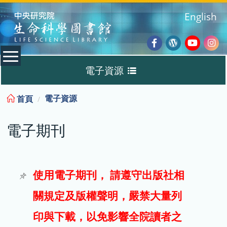
:::
English
Facebook
Wordpres
Youtub
Ins
電子資源
Blog
:::
電子資源
首頁
資料庫
電子期刊
電子書
電子期刊
使用電子期刊， 請遵守出版社相
關規定及版權聲明，嚴禁大量列
試用
印與下載，以免影響全院讀者之