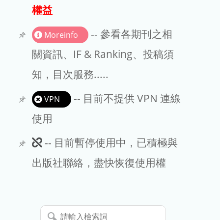
出版商
權益
版權聲明
-- 參看各期刊之相
Moreinfo
文章處理費
關資訊、IF & Ranking、投稿須
知，目次服務.....
EndNote
-- 目前不提供 VPN 連線
VPN
使用
此
-- 目前暫停使用中，已積極與
期
出版社聯絡，盡快恢復使用權
刊
暫
請