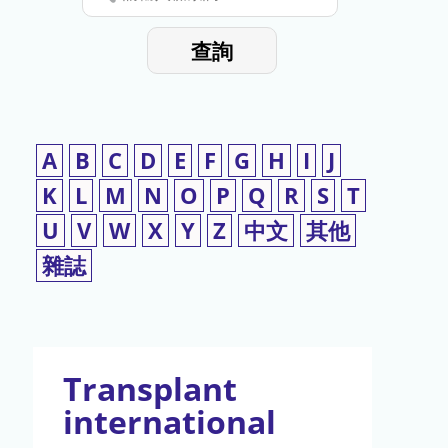
停
輸
入
使
查詢
檢
用
索
詞
A
B
C
D
E
F
G
H
I
J
K
L
M
N
O
P
Q
R
S
T
U
V
W
X
Y
Z
中文
其他
雜誌
Transplant
international