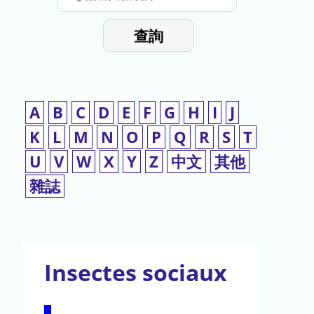
停
輸
入
使
查詢
檢
用
索
詞
A
B
C
D
E
F
G
H
I
J
K
L
M
N
O
P
Q
R
S
T
U
V
W
X
Y
Z
中文
其他
雜誌
Insectes sociaux