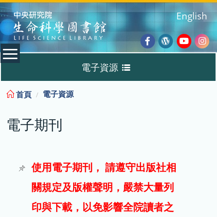
:::
English
Facebook
Wordpres
Youtub
Ins
電子資源
Blog
:::
電子資源
首頁
資料庫
電子期刊
電子書
電子期刊
使用電子期刊， 請遵守出版社相
關規定及版權聲明，嚴禁大量列
試用
印與下載，以免影響全院讀者之