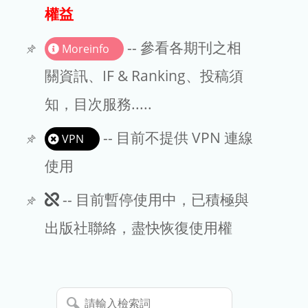
出版商
權益
版權聲明
-- 參看各期刊之相
Moreinfo
文章處理費
關資訊、IF & Ranking、投稿須
知，目次服務.....
EndNote
-- 目前不提供 VPN 連線
VPN
使用
此
-- 目前暫停使用中，已積極與
期
出版社聯絡，盡快恢復使用權
刊
暫
請