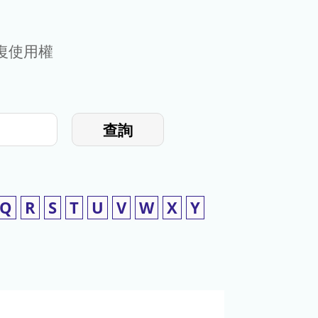
復使用權
查詢
Q
R
S
T
U
V
W
X
Y