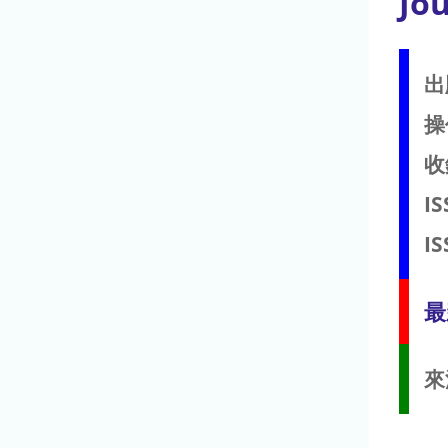
Jou
出
操
收
IS
IS
最
來