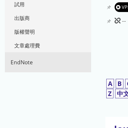
試用
VP
出版商
此
-
期
版權聲明
刊
文章處理費
暫
EndNote
停
使
A
B
用
Z
中