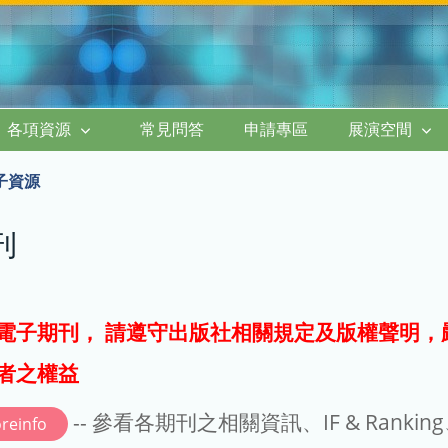
各項資源
常見問答
申請專區
展演空間
子資源
刊
電子期刊， 請遵守出版社相關規定及版權聲明，
者之權益
-- 參看各期刊之相關資訊、IF & Rankin
reinfo