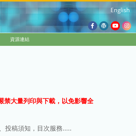
English
Facebook
Wordpres
Youtub
Ins
資源連結
Blog
:::
嚴禁大量列印與下載，以免影響全
g、投稿須知，目次服務.....