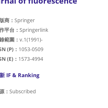
rnal of fluorescence
版商：
Springer
作平台：
Springerlink
錄範圍：
v.1(1991)-
SN (P)：
1053-0509
SN (E)：
1573-4994
新 IF & Ranking
源：
Subscribed