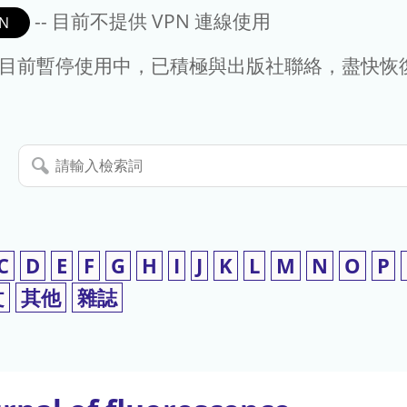
-- 目前不提供 VPN 連線使用
N
- 目前暫停使用中，已積極與出版社聯絡，盡快恢
請
輸
入
檢
索
C
D
E
F
G
H
I
J
K
L
M
N
O
P
詞
文
其他
雜誌