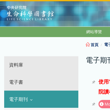
:::
網站導覽
電
首頁
電子期
資料庫
使用
電子書
院讀
電子期刊
Mo