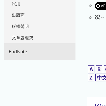
試用
VP
出版商
此
-
期
版權聲明
刊
文章處理費
暫
EndNote
停
使
A
B
用
Z
中