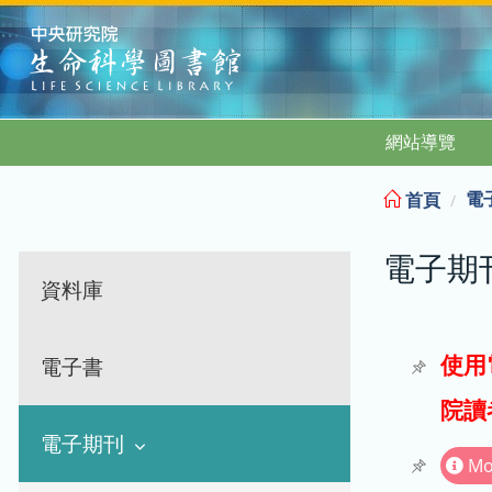
:::
網站導覽
電
首頁
電子期
資料庫
使用
電子書
院讀
電子期刊
Mo