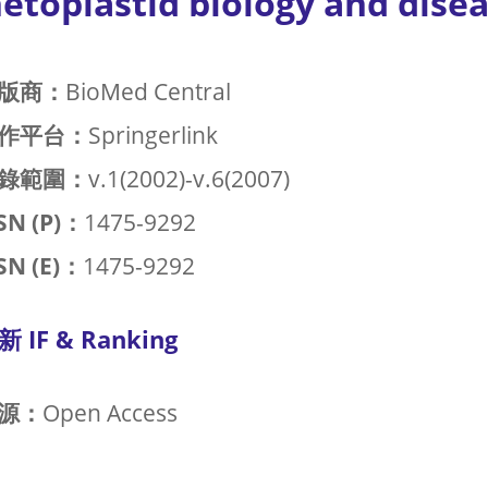
etoplastid biology and dise
版商：
BioMed Central
作平台：
Springerlink
錄範圍：
v.1(2002)-v.6(2007)
SN (P)：
1475-9292
SN (E)：
1475-9292
新 IF & Ranking
源：
Open Access