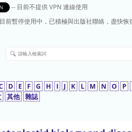
-- 目前不提供 VPN 連線使用
N
- 目前暫停使用中，已積極與出版社聯絡，盡快恢
請
輸
入
檢
索
C
D
E
F
G
H
I
J
K
L
M
N
O
P
詞
文
其他
雜誌