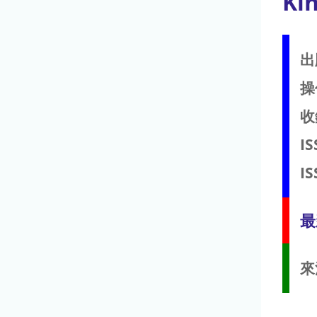
Kin
出
操
收
IS
IS
最
來