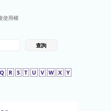
復使用權
查詢
Q
R
S
T
U
V
W
X
Y