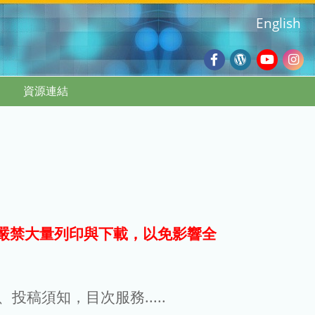
English
Facebook
Wordpres
Youtub
Ins
資源連結
Blog
:::
嚴禁大量列印與下載，以免影響全
g、投稿須知，目次服務.....