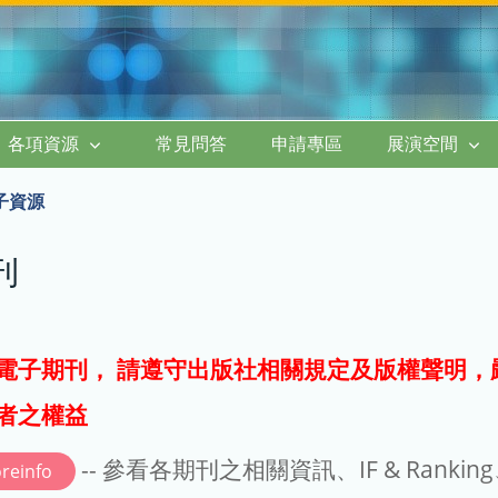
各項資源
常見問答
申請專區
展演空間
子資源
刊
電子期刊， 請遵守出版社相關規定及版權聲明，
者之權益
-- 參看各期刊之相關資訊、IF & Rankin
reinfo