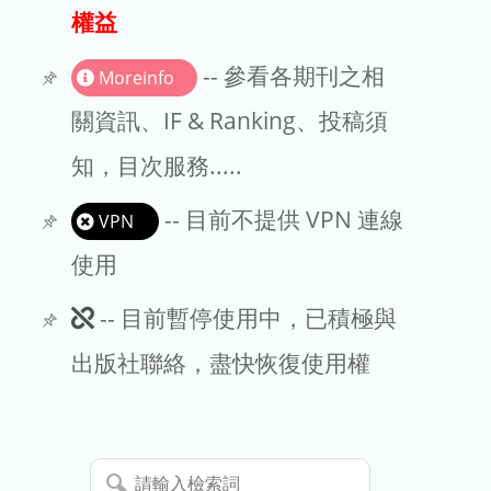
出版商
權益
版權聲明
-- 參看各期刊之相
Moreinfo
文章處理費
關資訊、IF & Ranking、投稿須
知，目次服務.....
EndNote
-- 目前不提供 VPN 連線
VPN
使用
此
-- 目前暫停使用中，已積極與
期
出版社聯絡，盡快恢復使用權
刊
暫
請