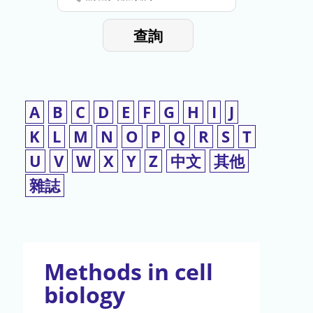
停
輸
入
使
查詢
檢
用
索
詞
A
B
C
D
E
F
G
H
I
J
K
L
M
N
O
P
Q
R
S
T
U
V
W
X
Y
Z
中文
其他
雜誌
Methods in cell
biology