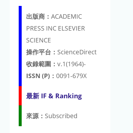
出版商：
ACADEMIC
PRESS INC ELSEVIER
SCIENCE
操作平台：
ScienceDirect
收錄範圍：
v.1(1964)-
ISSN (P)：
0091-679X
最新 IF & Ranking
來源：
Subscribed