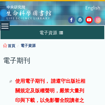
:::
English
Facebook
Wordpres
Youtub
Ins
電子資源
Blog
:::
電子資源
首頁
資料庫
電子期刊
電子書
電子期刊
使用電子期刊， 請遵守出版社相
關規定及版權聲明，嚴禁大量列
試用
印與下載，以免影響全院讀者之