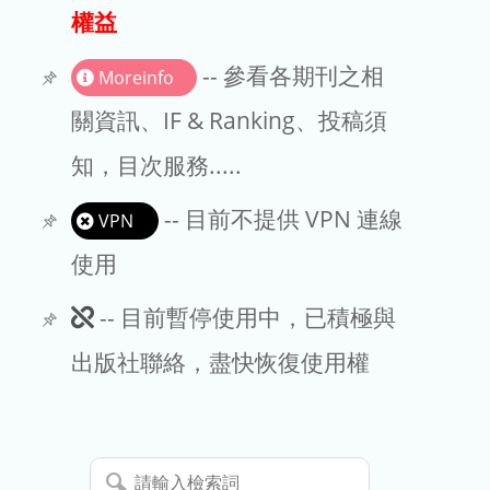
出版商
權益
版權聲明
-- 參看各期刊之相
Moreinfo
文章處理費
關資訊、IF & Ranking、投稿須
知，目次服務.....
EndNote
-- 目前不提供 VPN 連線
VPN
使用
此
-- 目前暫停使用中，已積極與
期
出版社聯絡，盡快恢復使用權
刊
暫
請