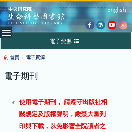
:::
English
Facebook
Wordpres
Youtub
Ins
電子資源
Blog
:::
電子資源
首頁
資料庫
電子期刊
電子書
電子期刊
使用電子期刊， 請遵守出版社相
關規定及版權聲明，嚴禁大量列
試用
印與下載，以免影響全院讀者之