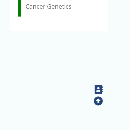
Cancer Genetics
Contact
Top
(02) 2789-9829
電話：
地址：臺北市南港區研究院路二段128號（生態時代