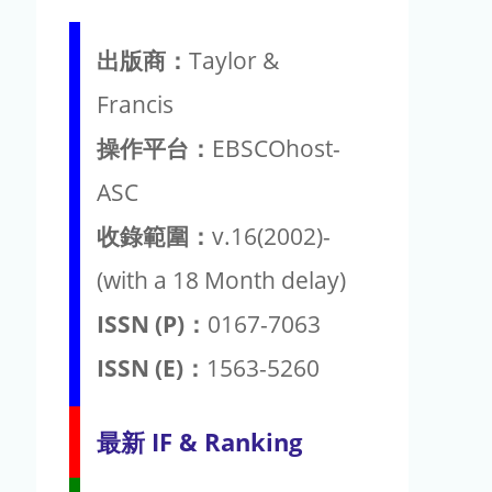
出版商：
Taylor &
Francis
操作平台：
EBSCOhost-
ASC
收錄範圍：
v.16(2002)-
(with a 18 Month delay)
ISSN (P)：
0167-7063
ISSN (E)：
1563-5260
最新 IF & Ranking