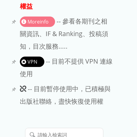
出版商
權益
版權聲明
-- 參看各期刊之相
Moreinfo
文章處理費
關資訊、IF & Ranking、投稿須
知，目次服務.....
EndNote
-- 目前不提供 VPN 連線
VPN
使用
此
-- 目前暫停使用中，已積極與
期
出版社聯絡，盡快恢復使用權
刊
暫
請