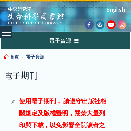
:::
English
Facebook
Wordpres
Youtub
Ins
電子資源
Blog
:::
電子資源
首頁
資料庫
電子期刊
電子書
電子期刊
使用電子期刊， 請遵守出版社相
關規定及版權聲明，嚴禁大量列
試用
印與下載，以免影響全院讀者之