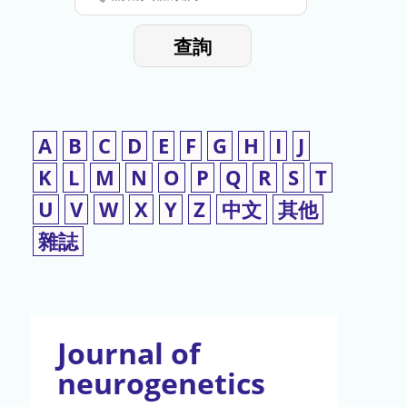
停
輸
入
使
查詢
檢
用
索
詞
A
B
C
D
E
F
G
H
I
J
K
L
M
N
O
P
Q
R
S
T
U
V
W
X
Y
Z
中文
其他
雜誌
Journal of
neurogenetics